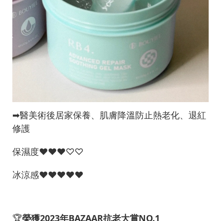
➡︎醫美術後居家保養、肌膚降溫防止熱老化、退紅
修護
保濕度♥︎♥︎♥︎♡♡
冰涼感♥︎♥︎♥︎♥︎♥︎
🏆
榮獲2023年BAZAAR抗老大賞NO.1