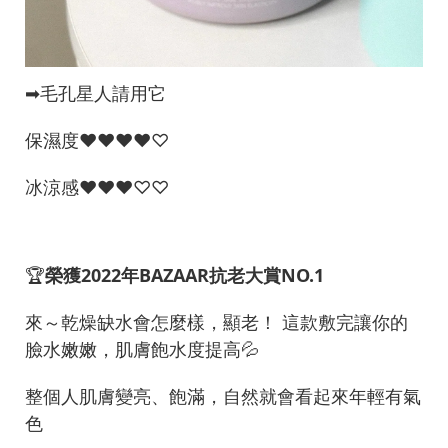
➡︎毛孔星人請用它
保濕度♥︎♥︎♥︎♥︎♡
冰涼感♥︎♥︎♥︎♡♡
🏆
榮獲2022年BAZAAR抗老大賞NO.1
來～乾燥缺水會怎麼樣，顯老！ 這款敷完讓你的
臉水嫩嫩，肌膚飽水度提高💦
整個人肌膚變亮、飽滿，自然就會看起來年輕有氣
色