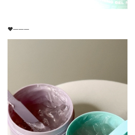
♥︎———