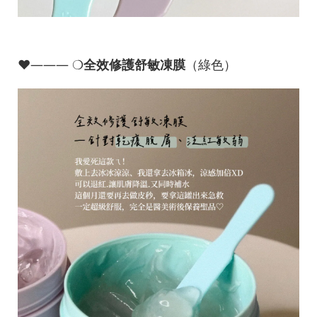
♥︎——— ❍
全效修護舒敏凍膜
（綠色）