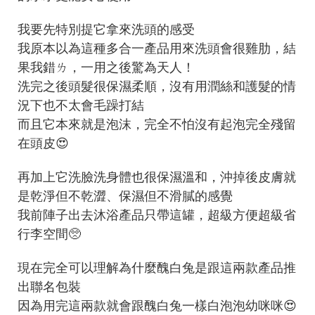
我要先特別提它拿來洗頭的感受
我原本以為這種多合一產品用來洗頭會很雞肋，結
果我錯ㄌ，一用之後驚為天人！
洗完之後頭髮很保濕柔順，沒有用潤絲和護髮的情
況下也不太會毛躁打結
而且它本來就是泡沫，完全不怕沒有起泡完全殘留
在頭皮😍
再加上它洗臉洗身體也很保濕溫和，沖掉後皮膚就
是乾淨但不乾澀、保濕但不滑膩的感覺
我前陣子出去沐浴產品只帶這罐，超級方便超級省
行李空間🥺
現在完全可以理解為什麼醜白兔是跟這兩款產品推
出聯名包裝
因為用完這兩款就會跟醜白兔一樣白泡泡幼咪咪😍