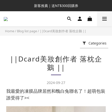
新客推薦｜送NT$300回購券
新客推薦｜送NT$300回購券
升VIP首推｜買4送6起 
滿額再送NT$1300好禮
Home
/
Blog list page
/
||Dcard美妝創作者 落枕企鵝 ||
新客推薦｜送NT$300回購券
Categories
||Dcard美妝創作者 落枕企
鵝 ||
2024-09-27
我最愛的凍膜品牌居然和醜白兔聯名了！超萌包裝
誰受得了><