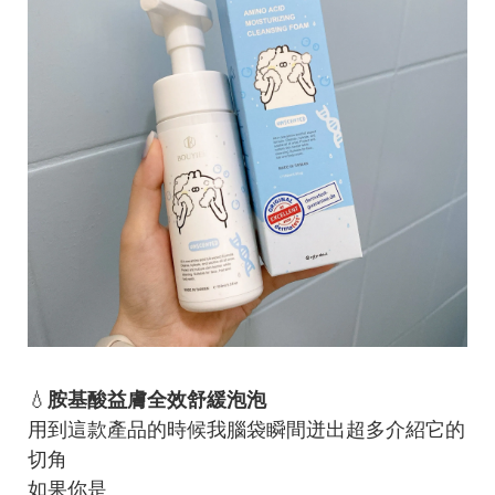
💧
胺基酸益膚全效舒緩泡泡
用到這款產品的時候我腦袋瞬間迸出超多介紹它的
切角
如果你是