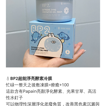
💧
BP2超能淨亮酵素冷膜
忙碌一整天之後敷凍膜=療癒+100
這款含有Papain亮顏淨化酵素、光果甘草、高活
性水釘子
可以物理性深層淨化老廢角質，改善黑色素沉澱與