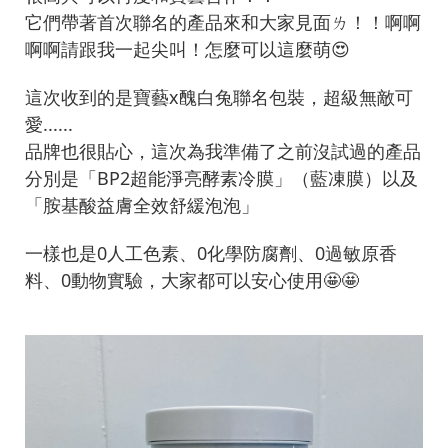
它們帶著首次聯名的產品來和大家見面ㄌ！！啊啊
啊啊請跟我一起尖叫！怎麼可以這麼萌😍
這次收到的是寶藝x醜白兔聯名包裝，超級無敵可
愛......
品牌也很貼心，這次為我準備了之前沒試過的產品
分別是「BP2超能淨亮酵素冷膜」（藍凍膜）以及
「胺基酸益膚全效舒緩泡泡」
一樣也是0人工色素、0化學防腐劑、0過敏原香
料、0動物實驗，大家都可以安心使用🤩🤩