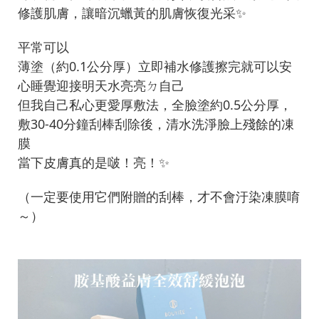
修護肌膚，讓暗沉蠟黃的肌膚恢復光采✨
平常可以
薄塗（約0.1公分厚）立即補水修護擦完就可以安
心睡覺迎接明天水亮亮ㄉ自己
但我自己私心更愛厚敷法，全臉塗約0.5公分厚，
敷30-40分鐘刮棒刮除後，清水洗淨臉上殘餘的凍
膜
當下皮膚真的是啵！亮！✨
（一定要使用它們附贈的刮棒，才不會汙染凍膜唷
～）