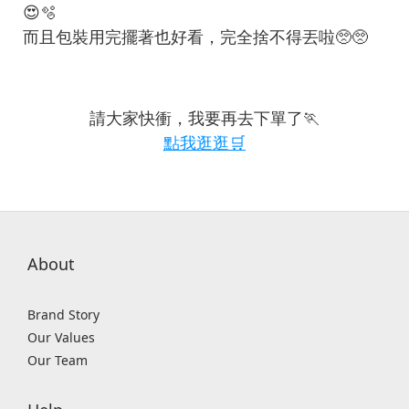
😍🫧
而且包裝用完擺著也好看，完全捨不得丟啦🥺🥺
請大家快衝，我要再去下單了🏃
點我逛逛🛒
About
Brand Story
Our Values
Our Team