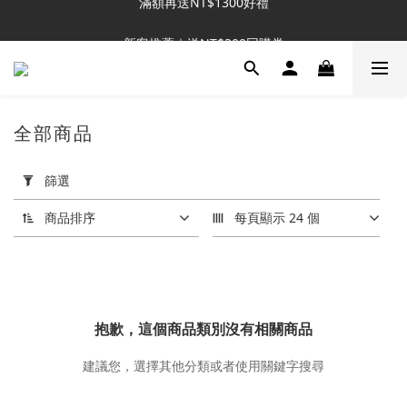
新客推薦｜送NT$300回購券
新客推薦｜送NT$300回購券
全部商品
套
用
篩選
篩
選
商品排序
每頁顯示 24 個
(0/20)
膚
質
分
抱歉，這個商品類別沒有相關商品
類
建議您，選擇其他分類或者使用關鍵字搜尋
混
合