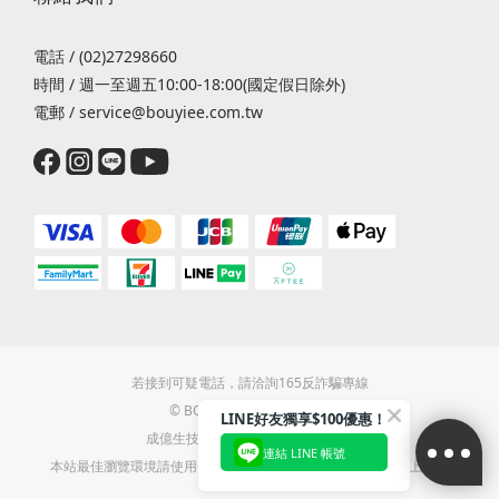
膚
問
電話 / (02)27298660
題
時間 / 週一至週五10:00-18:00(國定假日除外)
電郵 / service@bouyiee.com.tw
痘
痘
粉
刺
(18)
換
季
敏
感
(25)
若接到可疑電話，請洽詢165反詐騙專線
細
紋
© BOUYIEE TAIWAN 2022
LINE好友獨享$100優惠！
抗
成億生技有限公司 / 統編28470848
連結 LINE 帳號
老
本站最佳瀏覽環境請使用Google Chrome、Firefox或Edge以上版本
(22)