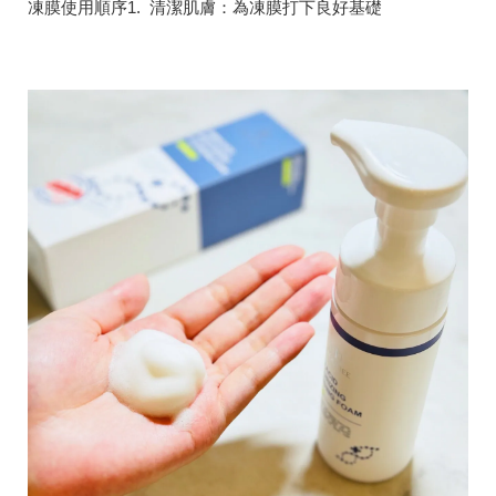
凍膜使用順序1. 清潔肌膚：為凍膜打下良好基礎