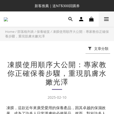
新客推薦｜送NT$300回購券
新客推薦｜送NT$300回購券
升VIP首推｜買4送6起 
滿額再送NT$1300好禮
Home
/
部落格列表
/
保養秘笈
/
凍膜使用順序大公開：專家教你正確保
養步驟，重現肌膚水嫩光澤
新客推薦｜送NT$300回購券
文章分類
凍膜使用順序大公開：專家教
你正確保養步驟，重現肌膚水
嫩光澤
2025-02-10
凍膜，這款近年來廣受愛用的保養產品，因其卓越的保濕效
果，成為了許多人日常護膚的必備單品。然而，對於許多人