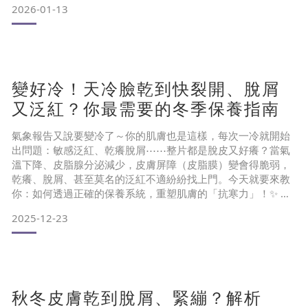
2026-01-13
為什麼皮膚會缺水？4大主因
不只乾燥！皮膚缺水引發的延伸危機
改善皮膚缺水的3大方法
改善皮膚缺水保養品推薦
結語 為什麼皮膚會缺水？4大主因
變好冷！天冷臉乾到快裂開、脫屑
皮膚缺水往往不只是因為「水喝得不夠」，更多時候是肌膚的
「皮脂膜」出了問題；當皮脂膜受損或環境因素干擾時，
又泛紅？你最需要的冬季保養指南
氣象報告又說要變冷了～你的肌膚也是這樣，每次一冷就開始
出問題：敏感泛紅、乾癢脫屑⋯⋯整片都是脫皮又好癢？當氣
溫下降、皮脂腺分泌減少，皮膚屏障（皮脂膜）變會得脆弱，
乾癢、脫屑、甚至莫名的泛紅不適紛紛找上門。今天就要來教
你：如何透過正確的保養系統，重塑肌膚的「抗寒力」！✨ 冬
季保養核心：補水＋穩膚同步進行
2025-12-23
乾癢的根源在於「皮脂膜受損導致的水分流失」。皮脂膜是臉
部的防護罩，是膚況維持的關鍵，皮脂膜一但受損，就會出現
各種肌膚狀況。這時候保養建議盡量精簡，選擇溫和低刺激、
能深層補水，且同時能夠強化皮脂膜
秋冬皮膚乾到脫屑、緊繃？解析