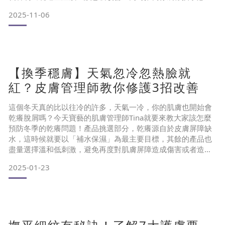
的保養品。
皮膚乾、脫屑該怎麼辦？皮膚乾燥改善方法
2025-11-06
目錄
換季皮膚乾癢、脫屑常見症狀
為什麼換季皮膚容易乾癢脫皮？
換季皮膚癢、脫屑怎麼改善？
換季皮膚癢、脫屑保養品推薦
【換季穩膚】天氣忽冷忽熱臉就
結語 換季皮膚乾癢、脫屑常見症狀
當季節進入轉換期，肌膚就會被環境的氣溫濕度影響，出現不
紅？皮膚管理師教你修護3招改善
穩定的狀態，以
這個冬天真的比以往冷的許多，天氣一冷，你的肌膚也開始會
乾癢脫屑嗎？今天寶藝的肌膚管理師Tina就要來教大家該怎麼
預防冬季的乾癢問題！產品挑選部分，乾癢源自於皮膚屏障缺
水，這時候就要以「補水保濕」為最主要目標，其餘的產品也
盡量選擇溫和低刺激，避免再度對肌膚屏障造成傷害或者造成
太多水分流失。以下就是幾種冬季常見的情形以及對應方法：
2025-01-23
情境一：預防乾癢
⚠️狀況：肌膚過於乾燥引起搔癢、脫屑
1. 擠適量「益膚泡」輕敷臉部30秒，不特別搓洗（避免摩
擦），再用溫涼水潑洗臉部，之後用毛巾或紙巾將水分按壓
乾。
2