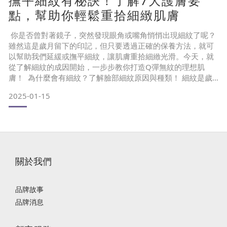
撫平細紋有秘訣！了解7大護膚要
點，幫助你輕鬆重拾細緻肌膚
你是否曾對著鏡子，突然發現眼角或嘴角悄悄出現細紋了呢？
雖然這是歲月留下的印記，但只要透過正確的保養方法，就可
以幫助我們延緩或撫平細紋，讓肌膚重拾細緻光滑。今天，就
從了解細紋的成因開始，一步步教你打造Q彈無紋的理想肌
膚！ 為什麼會有細紋？了解臉部細紋原因與種類！ 細紋是歲
月在肌膚上的「筆跡」，看似細微的紋路，其實是肌膚老化的
2025-01-15
早期訊號。你知道細紋的成因與種類有哪些嗎？了解細紋的起
因與分類，可以幫助我們更有針對性的進行護理，避免細紋進
一步發展成深層皺紋。 而細紋形成主要原因可以分為內因性與
外因性，
關於我們
品牌故事
品牌消息