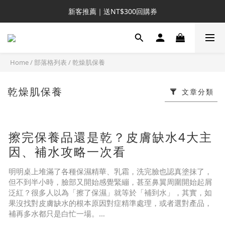
新客推薦｜送NT$300回購券
新客推薦｜送NT$300回購券
升VIP首推｜買4送6起 
滿額再送NT$1300好禮
Home
/
部落格列表
/
乾燥肌保養
新客推薦｜送NT$300回購券
乾燥肌保養
文章分類
擦完保養品還是乾？皮膚缺水4大主
因、補水攻略一次看
明明桌上堆滿了各種保濕精華、乳霜，洗完臉也認真塗抹了，
但不到半小時，臉部又開始感覺緊繃，甚至鼻翼周圍開始起屑
泛紅？很多人以為「擦了保濕」就等於「補到水」，其實，如
果沒找對皮膚缺水的根本原因對症精準處理，或者選對產品，
補再多水都只是白忙一場。
目錄