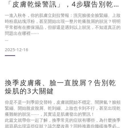
「皮膚乾燥警訊」，4步驟告別乾
荒！
一進入秋冬，你的肌膚立刻拉警報：洗完臉後全臉緊繃、上妝
時粉底結塊浮粉，甚至開始出現一整片乾癢脫屑的狀況？明明
平常都有在擦保濕品，但卻還是遇到以上狀況，不知道真正的
問題出在哪裡⋯⋯
2025-12-16
其實皮膚乾不只是「缺水」這麼簡單！背後隱藏著環境、清潔
習慣和保養盲區等原因，本文將為您全面解析秋冬肌膚乾燥的
關鍵警訊，一起來解決皮膚乾癢的問題。
換季皮膚癢、臉一直脫屑？告別乾
目錄
燥肌的3大關鍵
為什麼秋冬會更乾？皮膚乾燥的原因
你是不是一到季節交替時，皮膚就開始不穩定、鬧脾氣？臉頰
緊繃、開始脫皮脫屑、乾到繃、上妝也卡到不行，甚至出現乾
癢難耐的狀況⋯⋯，其實這是肌膚發出的警訊！
皮膚乾會造成哪些肌膚狀況？
此篇文就帶你一起了解，換季常見的症狀有哪些，為什麼換季
就容易出現這些症狀？該怎麼改善？同時推薦你幾樣換季必備