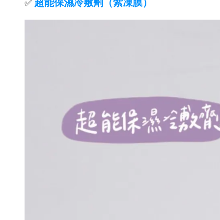
超能保濕冷敷劑（紫凍膜）
✅