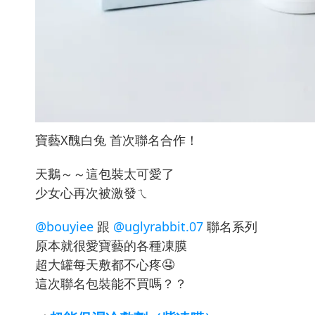
寶藝X醜白兔 首次聯名合作！
天鵝～～這包裝太可愛了
少女心再次被激發ㄟ
@bouyiee
跟
@uglyrabbit.07
聯名系列
原本就很愛寶藝的各種凍膜
超大罐每天敷都不心疼🤤
這次聯名包裝能不買嗎？？