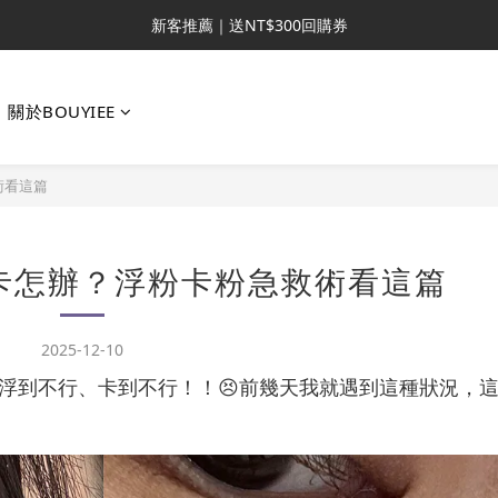
新客推薦｜送NT$300回購券
新客推薦｜送NT$300回購券
升VIP首推｜買4送6起 
關於BOUYIEE
滿額再送NT$1300好禮
新客推薦｜送NT$300回購券
術看這篇
特卡怎辦？浮粉卡粉急救術看這篇
2025-12-10
浮到不行、卡到不行！！😣前幾天我就遇到這種狀況，