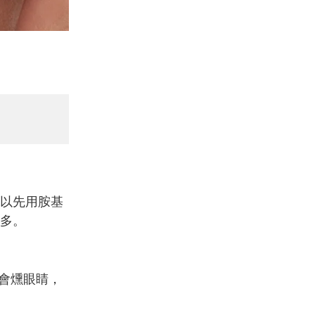
以先用胺基
多。
會燻眼睛，