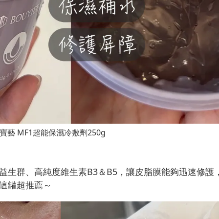
EE寶藝 MF1超能保濕冷敷劑250g
益生群、高純度維生素B3＆B5，讓皮脂膜能夠迅速修護
這罐超推薦～