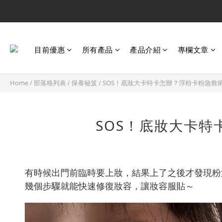
目前優惠
所有產品
產品介紹
專欄文章
Home
/
部落格列表
/
保養秘笈
/
SOS！底妝大卡特卡怎辦？浮粉卡粉急救
SOS！底妝大卡
有時候出門前臨時要上妝，結果上了之後才發現粉
幾個步驟就能快速修復妝容，讓妝容服貼～