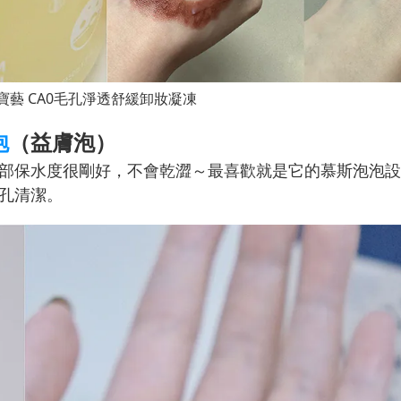
EE寶藝 CA0毛孔淨透舒緩卸妝凝凍
泡
（益膚泡）
部保水度很剛好，不會乾澀～最喜歡就是它的慕斯泡泡設
孔清潔。