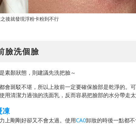
妝之後就發現浮粉卡粉到不行
妝前臉洗個臉
是素顏狀態，則建議先洗把臉～
都會斑駁不堪，所以上妝前一定要確保臉部是乾淨的。可
使用清潔力過強的洗面乳，反而容易把臉部的水分帶走太
凝凍
力上剛剛好卻又不會太過。使用
CA0
卸妝的時後一點都不