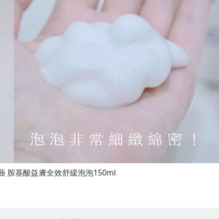
寶藝 胺基酸益膚全效舒緩泡泡150ml