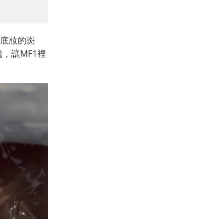
底妝的斑
，讓MF1裡