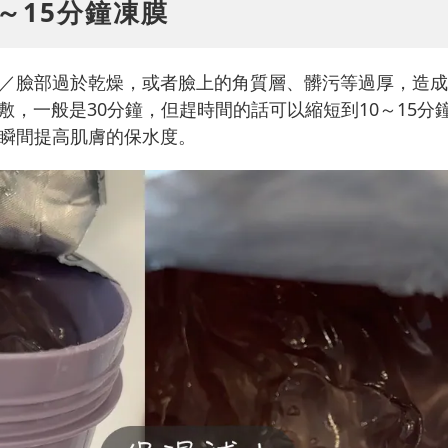
0～15分鐘凍膜
／臉部過於乾燥，或者臉上的角質層、髒污等過厚，造成
敷，一般是30分鐘，但趕時間的話可以縮短到10～15分鐘
瞬間提高肌膚的保水度。