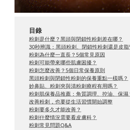
目錄
粉刺是什麼？黑頭與閉鎖性粉刺差在哪？
30秒辨識：黑頭粉刺、閉鎖性粉刺還是皮脂
粉刺為什麼一直長？5個常見原因
粉刺可能帶來哪些肌膚困擾？
粉刺怎麼改善？5個日常保養原則
黑頭粉刺與閉鎖性粉刺的保養重點一樣嗎？
妙鼻貼、粉刺夾與清粉刺療程有用嗎？
粉刺肌保養品推薦：角質調理、控油、保濕
改善粉刺，也要從生活習慣開始調整
粉刺要多久才能改善？
粉刺什麼情況需要看皮膚科？
粉刺常見問題Q&A