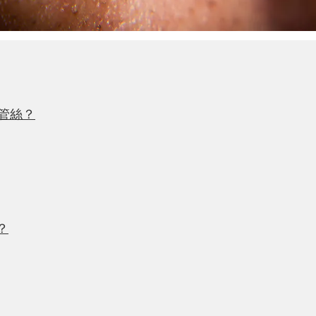
管絲？
？