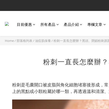
目前優惠
所有產品
產品介紹
專欄文章
Home
/
部落格列表
/
油痘肌保養
/
粉刺一直長怎麼辦？黑頭、閉鎖粉刺原
粉刺一直長怎麼辦？
粉刺是毛囊開口被皮脂與角化細胞堵塞後形成，常
上的黑點或小顆粒屬於哪一類，再透過溫和清潔、