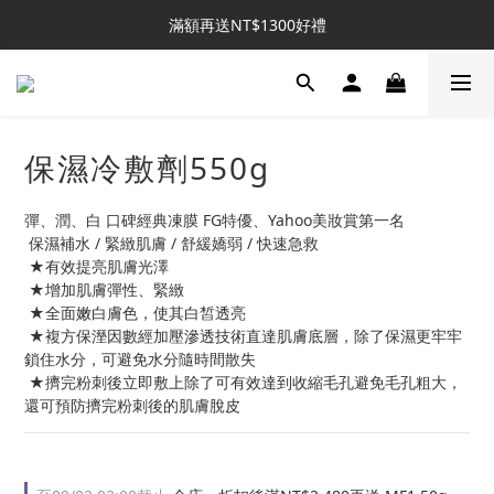
新客推薦｜送NT$300回購券
滿額再送NT$1300好禮
新客推薦｜送NT$300回購券
保濕冷敷劑550g
彈、潤、白 口碑經典凍膜 FG特優、Yahoo美妝賞第一名
 保濕補水 / 緊緻肌膚 / 舒緩嬌弱 / 快速急救
 ★有效提亮肌膚光澤 
 ★增加肌膚彈性、緊緻 
 ★全面嫩白膚色，使其白皙透亮
 ★複方保溼因數經加壓滲透技術直達肌膚底層，除了保濕更牢牢
鎖住水分，可避免水分隨時間散失 
 ★擠完粉刺後立即敷上除了可有效達到收縮毛孔避免毛孔粗大，
還可預防擠完粉刺後的肌膚脫皮