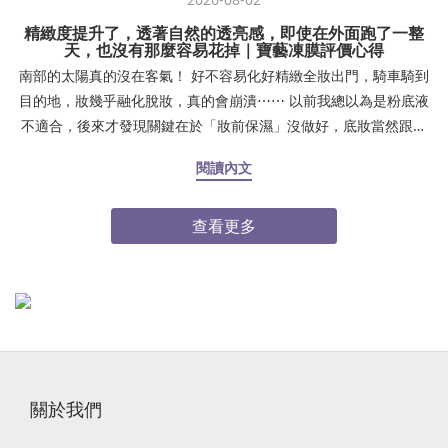
精緻度提升了，透著自然的透亮感，即使在外面跑了一整
天，也沒有那麼容易花掉｜寶藝凍膜評價心得
南部的太陽真的沒在客氣！ 好不容易化好精緻全妝出門，騎車騎到
目的地，妝幾乎融化脫妝，真的會崩潰⋯⋯ 以前我總以為是粉底液
不適合，後來才發現關鍵在於「妝前保濕」沒做好，底妝當然跟皮
膚不服貼！夏天出門熱、待在冷氣房又乾燥，肌膚缺水導致下午鼻
閱讀內文
翼、嘴角開始浮粉卡紋，照鏡子真的好尷尬。後來我調整了妝前步
驟，妝感真的差很大：✨ Step 1：上妝前時間夠的話，厚敷 15～30
查看更多
分鐘 #寶藝MF1保濕凍膜（加強保濕）或是也可以在前一晚厚敷 30
分鐘！敷完清水洗乾淨✨ Step 2：化妝棉濕敷 #益膚水 3 分鐘（打
底補水）✨ Step 3：擦上 #解飢渴能量保濕精華（鎖住水分）自從
用了這套保養組合，底妝服貼度直接升級！精緻度提升了，透著自
然的透亮感，即使在外面跑了一整天，也沒有那麼容易花掉。 真心
建議大家，底妝不貼的時候，先檢查肌膚是不是喝飽水了！感謝Cici
Yang 西西兒愛吃愛玩介紹點我逛逛寶藝凍膜➤
關於我們