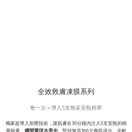
全效救膚凍膜系列
敷一次＝導入5支煥采安瓶精華
獨家超導入加壓技術，讓肌膚在30分鐘內注入5支安瓶的精
華能量，
瞬間重現水亮光
。堅持無添加6大傷肌成分，全齡