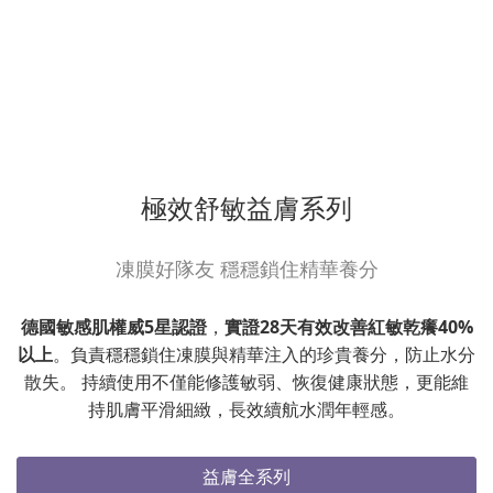
極效舒敏益膚系列
凍膜好隊友 穩穩鎖住精華養分
德國敏感肌權威5星認證
，
實證28天有效改善紅敏乾癢40%
以上
。負責穩穩鎖住凍膜與精華注入的珍貴養分，防止水分
散失。 持續使用不僅能修護敏弱、恢復健康狀態，更能維
持肌膚平滑細緻，長效續航水潤年輕感。
益膚全系列