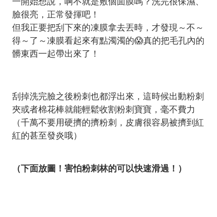
一開始想說，啊不就是敷個面膜嗎？洗完很保濕、
臉很亮，正常發揮吧！
但我正要把刮下來的凍膜拿去丟時，才發現～不～
得～了～凍膜看起來有點濁濁的😱真的把毛孔內的
髒東西一起帶出來了！
刮掉洗完臉之後粉刺也都浮出來，這時候出動粉刺
夾或者棉花棒就能輕鬆收割粉刺寶寶，毫不費力
（千萬不要用硬擠的擠粉刺，皮膚很容易被擠到紅
紅的甚至發炎哦）
（下面放圖！害怕粉刺林的可以快速滑過！）