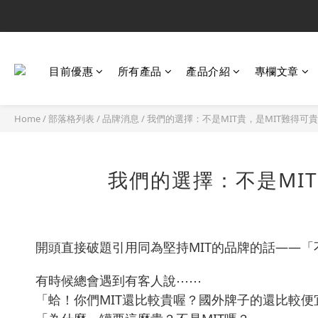
目前優惠
所有產品
產品介紹
專欄文章
Home
/
部落格列表
/
品牌消息
/
我們的選擇：不是MIT貴，是MIT難得可
我們的選擇：不是MI
開頭直接破題引用同為堅持MIT的品牌的話——「不
有時候總會遇到有客人說⋯⋯
「蛤！你們MIT還比較貴喔？國外牌子的還比較便