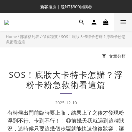
新客推薦｜送NT$300回購券
新客推薦｜送NT$300回購券
升VIP首推｜買4送6起 
滿額再送NT$1300好禮
Home
/
部落格列表
/
保養秘笈
/
SOS！底妝大卡特卡怎辦？浮粉卡粉急
救術看這篇
新客推薦｜送NT$300回購券
文章分類
SOS！底妝大卡特卡怎辦？浮
粉卡粉急救術看這篇
2025-12-10
有時候出門前臨時要上妝，結果上了之後才發現粉
浮到不行、卡到不行！！😣前幾天我就遇到這種狀
況，這時候只要這幾個步驟就能快速修復妝容，讓