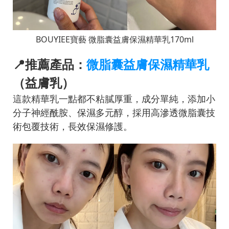
BOUYIEE寶藝 微脂囊益膚保濕精華乳170ml
📍推薦產品：
微脂囊益膚保濕精華乳
（益膚乳）
這款精華乳一點都不粘膩厚重，成分單純，添加小
分子神經酰胺、保濕多元醇，採用高滲透微脂囊技
術包覆技術，長效保濕修護。