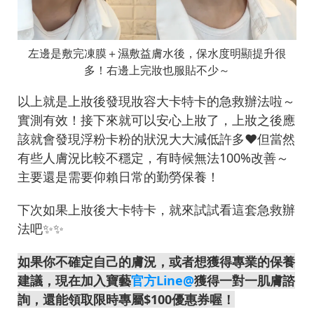
左邊是敷完凍膜＋濕敷益膚水後，保水度明顯提升很
多！右邊上完妝也服貼不少～
以上就是上妝後發現妝容大卡特卡的急救辦法啦～
實測有效！接下來就可以安心上妝了，上妝之後應
該就會發現浮粉卡粉的狀況大大減低許多❤️但當然
有些人膚況比較不穩定，有時候無法100%改善～
主要還是需要仰賴日常的勤勞保養！
下次如果上妝後大卡特卡，就來試試看這套急救辦
法吧✨✨
如果你不確定自己的膚況，或者想獲得專業的保養
建議，現在加入寶藝
官方Line@
獲得一對一肌膚諮
詢，還能領取限時專屬$100優惠券喔！