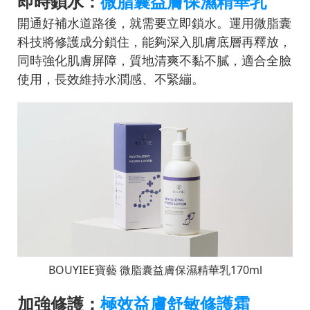
即時鎖水：
微脂囊益膚保濕精華乳
開通好補水道路後，就需要立即鎖水。運用微脂囊
科技將修護成分鎖住，能夠深入肌膚底層再釋放，
同時強化肌膚屏障，質地清爽不黏不膩，適合全臉
使用，長效維持水潤感、不緊繃。
BOUYIEE
寶藝
微脂囊益膚保濕精華乳
170ml
加強修護：
極效益膚舒敏修護霜