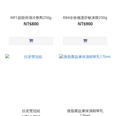
MF1超能保濕冷敷劑250g
RB4全效修護舒敏凍膜250g
NT$800
NT$900
抗老雙冠組
微脂囊益膚保濕精華乳
170ml