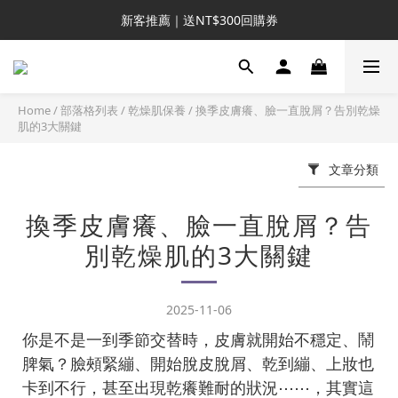
新客推薦｜送NT$300回購券
新客推薦｜送NT$300回購券
升VIP首推｜買4送6起 
滿額再送NT$1300好禮
Home
/
部落格列表
/
乾燥肌保養
/
換季皮膚癢、臉一直脫屑？告別乾燥
肌的3大關鍵
新客推薦｜送NT$300回購券
文章分類
換季皮膚癢、臉一直脫屑？告
別乾燥肌的3大關鍵
2025-11-06
你是不是一到季節交替時，皮膚就開始不穩定、鬧
脾氣？臉頰緊繃、開始脫皮脫屑、乾到繃、上妝也
卡到不行，甚至出現乾癢難耐的狀況⋯⋯，其實這