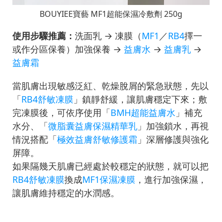
BOUYIEE寶藝 MF1超能保濕冷敷劑 250g
使用步驟推薦：
洗面乳 → 凍膜（
MF1
／
RB4
擇一
或作分區保養）加強保養 →
益膚水
→
益膚乳
→
益膚霜
當肌膚出現敏感泛紅、乾燥脫屑的緊急狀態，先以
「
RB4舒敏凍膜
」鎮靜舒緩，讓肌膚穩定下來；敷
完凍膜後，可依序使用「
BMH超能益膚水
」補充
水分、「
微脂囊益膚保濕精華乳
」加強鎖水，再視
情況搭配「
極效益膚舒敏修護霜
」深層修護與強化
屏障。
如果隔幾天肌膚已經處於較穩定的狀態，就可以把
RB4舒敏凍膜
換成
MF1保濕凍膜
，進行加強保濕，
讓肌膚維持穩定的水潤感。