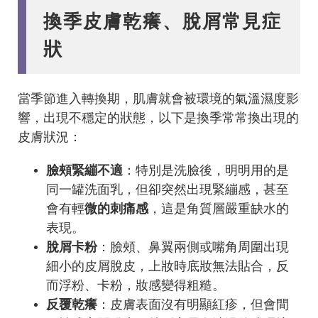
換季皮膚乾癢、脫屑常見症
狀
當季節進入轉換期，肌膚就會被環境的氣溫濕度影
響，出現不穩定的狀態，以下是換季常常換出現的
皮膚狀況：
臉頰緊繃不適
：特別是洗臉後，明明用的是
同一罐洗面乳，但卻突然出現緊繃感，甚至
會有輕
微的刺痛感
，這是角質層嚴重缺水的
表現。
脫屑卡粉
：臉頰、鼻翼兩側或嘴角周圍出現
細小的皮屑脫皮，上妝時底妝無法貼合，反
而浮粉、卡粉，妝感變得粗糙。
反覆乾癢
：皮膚表面沒有明顯紅疹，但會間