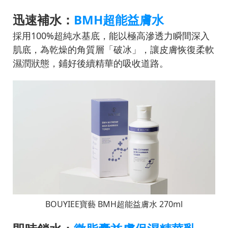
迅速補水：
BMH超能益膚水
採用100%超純水基底，能以極高滲透力瞬間深入
肌底，為乾燥的角質層「破冰」，讓皮膚恢復柔軟
濕潤狀態，鋪好後續精華的吸收道路。
BOUYIEE
寶藝
BMH
超能益膚水
270ml