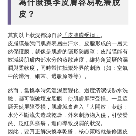
為什麼換季皮膚容易乾癢脫
皮？
其實以上狀況都源自於
「皮脂膜受損」
。
皮脂膜是我們肌膚表層由汗水、皮脂形成的一層天
然保護膜，就像是肌膚的隱形防護罩；皮脂膜能有
效減緩肌膚內部水分的蒸散速度，維持角質層的濕
潤與柔軟度，同時幫忙抵禦外界的刺激（如：空氣
中的髒污、細菌、過敏原等等）。
然而，當換季時氣溫濕度變化、過度清潔或熱水洗
臉，都可能破壞皮脂膜，使肌膚屏障受損。一旦這
層天然屏障受損，肌膚就會進入「大開放」狀態：
水分不斷流失造成乾燥，外來刺激物入侵，引發發
炎、泛紅與瘙癢，進而導致脫屑的狀況。
因此，要真正解決換季乾癢，核心策略就是修護皮