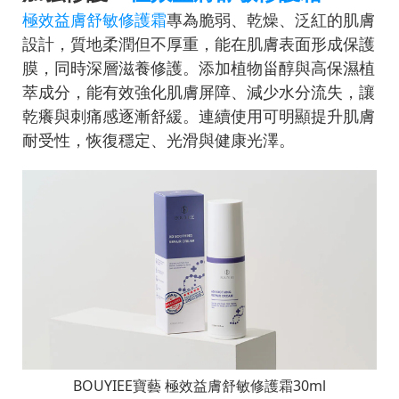
極效益膚舒敏修護霜
專為脆弱、乾燥、泛紅的肌膚
設計，質地柔潤但不厚重，能在肌膚表面形成保護
膜，同時深層滋養修護。添加植物甾醇與高保濕植
萃成分，能有效強化肌膚屏障、減少水分流失，讓
乾癢與刺痛感逐漸舒緩。連續使用可明顯提升肌膚
耐受性，恢復穩定、光滑與健康光澤。
BOUYIEE
寶藝
極效益膚舒敏修護霜
30ml