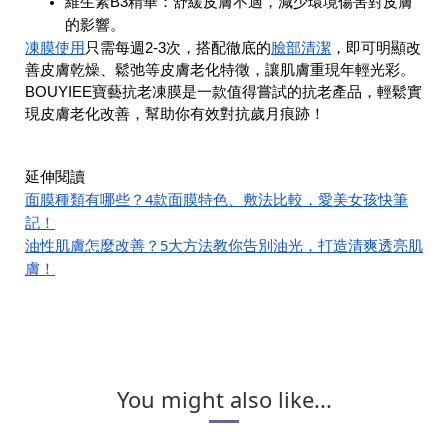
維生素B3精華：舒緩皮膚不適，減少環境傷害對皮膚
的影響。
凍膜使用
臉部清潔
只需每週2-3次，搭配徹底的
，即可明顯改
善皮膚乾燥、
鬆弛等皮膚老化特徵，讓肌膚重現年輕光彩。
BOUYIEE寶藝抗老凍膜是一款值得嘗試的抗老產品，輕鬆實
現皮膚老化改善，幫助你有效對抗歲月痕跡！
延伸閱讀
面膜種類有哪些？4款面膜特色、敷法比較，愛美女孩快筆
記！
油性肌膚怎麼改善？5大方法教你告別油光，打造清爽透亮肌
膚！
You might also like...