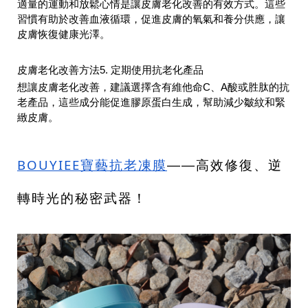
適量的運動和放
鬆心情是讓皮膚老化改善的有效方式。這些
習慣有助於改善血液
循環，促進皮膚的氧氣和養分供應，讓
皮膚恢復健康光澤。
皮膚老化改善方法5. 定期使用抗老化產品
想讓皮膚老化改善，建議選
擇含有維他命C、A酸或胜肽的抗
老產品，這些成分能促進膠原蛋白生成，幫助減少皺紋和緊
緻皮膚。
BOUYIEE寶藝抗老凍膜
——高效修
復、逆
轉時光的秘密武器！