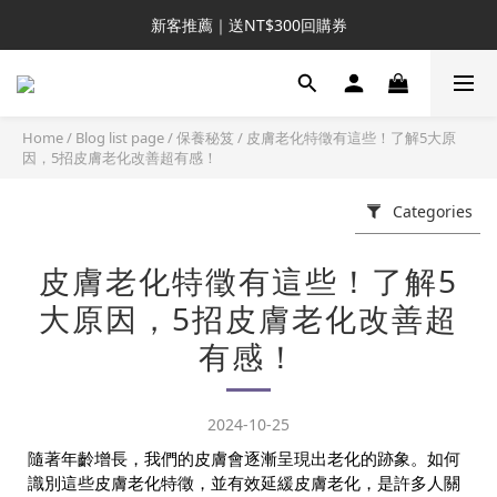
新客推薦｜送NT$300回購券
新客推薦｜送NT$300回購券
升VIP首推｜買4送6起 
滿額再送NT$1300好禮
Home
/
Blog list page
/
保養秘笈
/
皮膚老化特徵有這些！了解5大原
因，5招皮膚老化改善超有感！
新客推薦｜送NT$300回購券
Categories
皮膚老化特徵有這些！了解5
大原因，5招皮膚老化改善超
有感！
2024-10-25
隨著年齡增長，我們的皮膚會逐漸呈現出老化的跡象。如何
識別這些皮膚老化特徵，並有效延緩皮膚老化，是許多人關