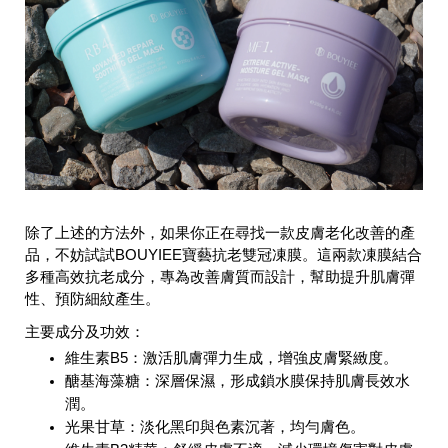
除了上述的方法外，如果你正在尋找
一款皮膚老化改善的產
品，
不妨試試BOUYIEE寶藝抗老雙冠凍膜。這兩款凍膜結合
多種高效抗老成分，專為改善膚質而設計，幫助提升肌膚彈
性、預防細紋產生。
主要成分及功效：
維生素B5：激活肌膚彈力生成，增強皮膚緊緻度。
醣基海藻糖：深層保濕，形成鎖水膜保持肌膚長效水
潤。
光果甘草：淡化黑印與色素沉著，均勻膚色。