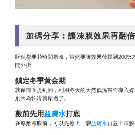
加碼分享：讓凍膜效果再翻
既然都要花時間敷臉，當然要讓效果發揮到200%
開外掛：
鎖定冬季黃金期
就像前面提到的，利用冬天的天然低溫當作導入媒
別因為怕冷就錯過了。
敷前先用
益膚水
打底
在厚敷凍膜前，可以先擦上一層
益膚水
再蓋上凍膜