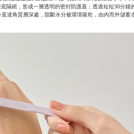
徹底隔絕，形成一層透明的密封防護蓋；透過短短30分鐘
成分直達角質層深處，阻斷水分被環境吸乾，由內而外儲蓄