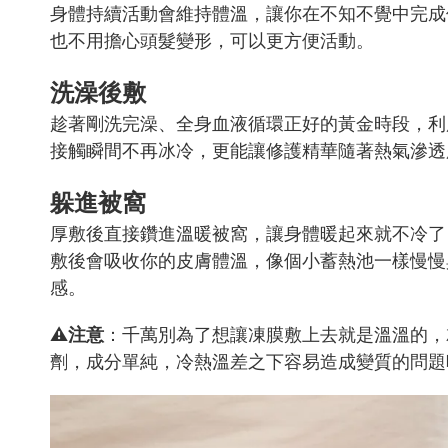
身體持續活動會維持體溫，讓你在不知不覺中完成
也不用擔心頭髮變形，可以更方便活動。
洗澡後敷
趁著剛洗完澡、全身血液循環正好的黃金時段，利
接觸瞬間不再冰冷，更能讓修護精華隨著熱氣滲透
躲進被窩
厚敷後直接鑽進溫暖被窩，讓身體暖起來就不冷了
敷後會吸收你的皮膚體溫，像個小蓄熱池一樣慢慢
感。
⚠️注意
：千萬別為了想讓凍膜敷上去就是溫溫的，
劑，成分單純，冷熱溫差之下容易造成變質的問題