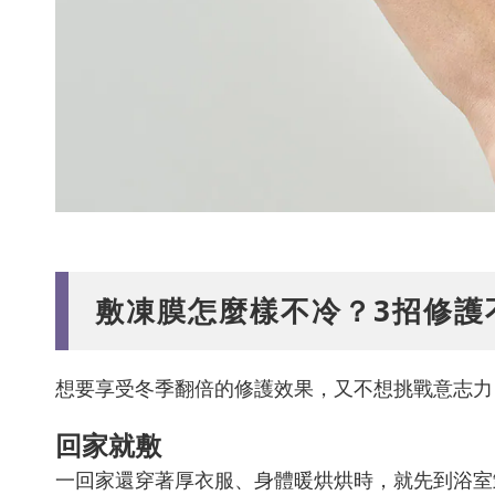
敷凍膜怎麼樣不冷？3招修護
想要享受冬季翻倍的修護效果，又不想挑戰意志力
回家就敷
一回家還穿著厚衣服、身體暖烘烘時，就先到浴室