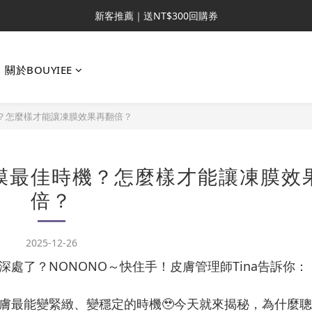
新客推薦｜送NT$300回購券
新客推薦｜送NT$300回購券
升VIP首推｜買4送6起 
關於BOUYIEE
滿額再送NT$1300好禮
新客推薦｜送NT$300回購券
？怎麼樣才能讓凍膜效果再翻倍？
膜最佳時機？怎麼樣才能讓凍膜效
倍？
2025-12-26
處了？NONONO～快住手！皮膚管理師Tina告訴你：
膚最能變緊緻、變穩定的時機🥹今天就來揭秘，為什麼