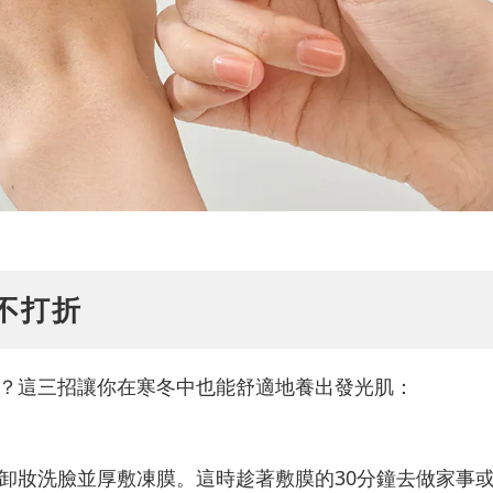
不打折
？這三招讓你在寒冬中也能舒適地養出發光肌：
卸妝洗臉並厚敷凍膜。這時趁著敷膜的30分鐘去做家事