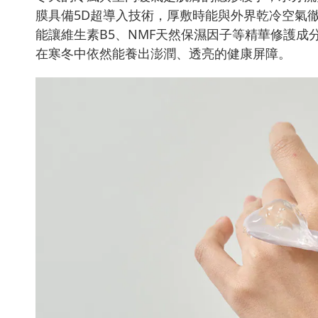
膜具備5D超導入技術，厚敷時能與外界乾冷空氣
能讓維生素B5、NMF天然保濕因子等精華修護
在寒冬中依然能養出澎潤、透亮的健康屏障。