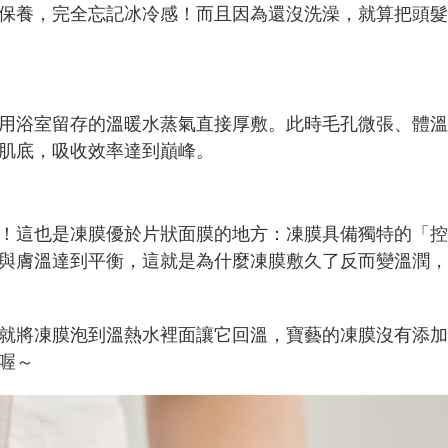
保養，完全忘記冰冷感！而且因為還沒洗澡，就算把頭髮
用浴室留存的溫暖水蒸氣直接厚敷。此時毛孔微張、體溫
肌底，吸收效率達到巔峰。
！這也是凍膜優於片狀面膜的地方：凍膜具備獨特的「控
與膚溫達到平衡，這就是為什麼凍膜敷久了反而變溫潤，
就將凍膜泡到溫熱水裡面讓它回溫，寶藝的凍膜沒有添加
喔～