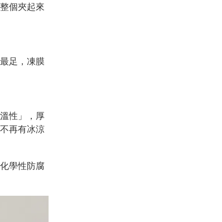
整個夾起來
最足，凍膜
溫性」，厚
不再有冰涼
化學性防腐