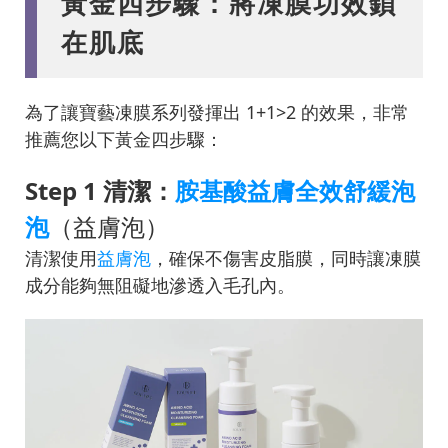
黃金四步驟：將凍膜功效鎖
在肌底
為了讓寶藝凍膜系列發揮出 1+1>2 的效果，非常
推薦您以下黃金四步驟：
Step 1 清潔：
胺基酸益膚全效舒緩泡
泡
（益膚泡）
清潔使用
益膚泡
，確保不傷害皮脂膜，同時讓凍膜
成分能夠無阻礙地滲透入毛孔內。