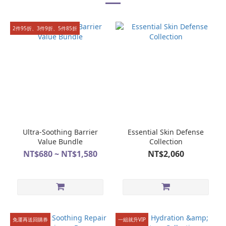
2件95折、3件9折、5件85折
Ultra-Soothing Barrier
Essential Skin Defense
Value Bundle
Collection
NT$680 ~ NT$1,580
NT$2,060
免運再送回購券
一組就升VIP