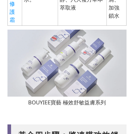
修
萃取液
加強
護
鎖水
霜
BOUYIEE寶藝 極效舒敏益膚系列