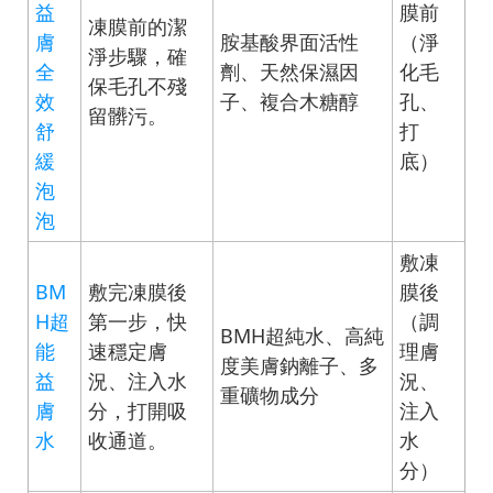
益
膜前
凍膜前的潔
膚
胺基酸界面活性
（淨
淨步驟，確
全
劑、天然保濕因
化毛
保毛孔不殘
效
子、複合木糖醇
孔、
留髒污。
舒
打
緩
底）
泡
泡
敷凍
BM
敷完凍膜後
膜後
H超
第一步，快
（調
BMH超純水、高純
能
速穩定膚
理膚
度美膚鈉離子、多
益
況、注入水
況、
重礦物成分
膚
分，打開吸
注入
水
收通道。
水
分）