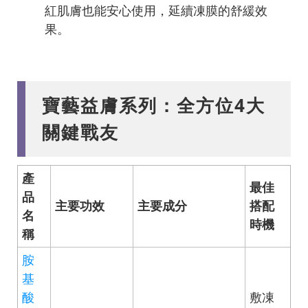
紅肌膚也能安心使用，延續凍膜的舒緩效
果。
寶藝益膚系列：全方位4大
關鍵戰友
產
最佳
品
主要功效
主要成分
搭配
名
時機
稱
胺
基
酸
敷凍