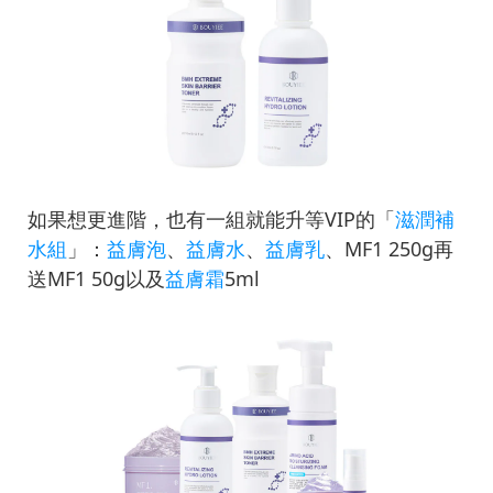
如果想更進階，也有一組就能升等VIP的「
滋潤補
水組
」：
益膚泡
、
益膚水
、
益膚乳
、MF1 250g再
送MF1 50g以及
益膚霜
5ml