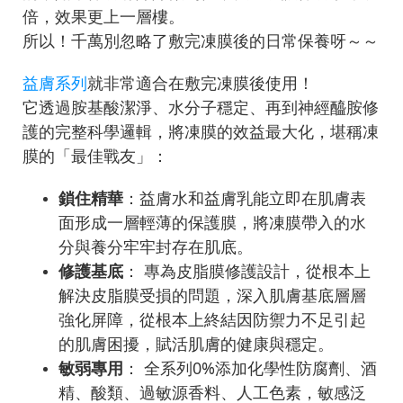
倍，效果更上一層樓。
所以！千萬別忽略了敷完凍膜後的日常保養呀～～
益膚系列
就非常適合在敷完凍膜後使用！
它透過胺基酸潔淨、水分子穩定、再到神經醯胺修
護的完整科學邏輯，將凍膜的效益最大化，堪稱凍
膜的「最佳戰友」：
鎖住精華
：益膚水和益膚乳能立即在肌膚表
面形成一層輕薄的保護膜，將凍膜帶入的水
分與養分牢牢封存在肌底。
修護基底
： 專為皮脂膜修護設計，從根本上
解決皮脂膜受損的問題，深入肌膚基底層層
強化屏障，從根本上終結因防禦力不足引起
的肌膚困擾，賦活肌膚的健康與穩定。
敏弱專用
： 全系列0%添加化學性防腐劑、酒
精、酸類、過敏源香料、人工色素，敏感泛