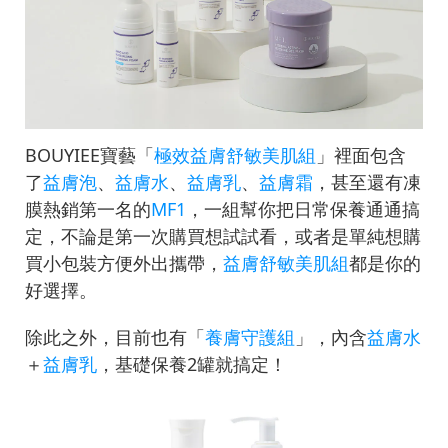
BOUYIEE寶藝「
極效益膚舒敏美肌組
」裡面包含
了
益膚泡
、
益膚水
、
益膚乳
、
益膚霜
，甚至還有凍
膜熱銷第一名的
MF1
，一組幫你把日常保養通通搞
定，不論是第一次購買想試試看，或者是單純想購
買小包裝方便外出攜帶，
益膚舒敏美肌組
都是你的
好選擇。
除此之外，目前也有「
養膚守護組
」，內含
益膚水
＋
益膚乳
，基礎保養2罐就搞定！