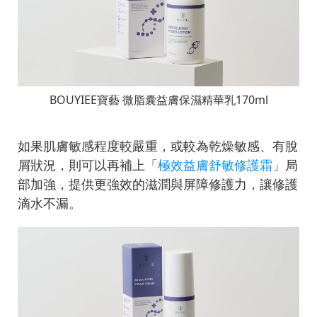
BOUYIEE寶藝 微脂囊益膚保濕精華乳170ml
如果肌膚敏感程度較嚴重，或較為乾燥敏感、有脫
屑狀況，則可以再補上「
極效益膚舒敏修護霜
」局
部加強，提供更強效的滋潤與屏障修護力，讓修護
滴水不漏。