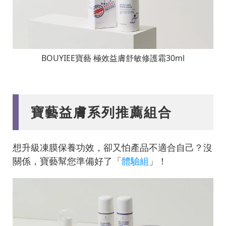
BOUYIEE寶藝 極效益膚舒敏修護霜30ml
寶藝益膚系列推薦組合
想升級凍膜保養功效，卻又怕產品不適合自己？沒
關係，寶藝幫您準備好了「
體驗組
」！