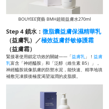
BOUYIEE寶藝 BMH超能益膚水270ml
Step 4 鎖水：
微脂囊益膚保濕精華乳
（益膚乳）／
極效益膚舒敏修護霜
（益膚霜）
緊接著使用鎖定功效的關鍵——「
益膚乳
」！
益膚
乳
富含「神經醯胺」和「泛醇（維生素 B5）」，
神經醯胺就像肌膚的防禦水泥，能快速、精準地填
補敷完凍膜後極度渴望滋潤的皮脂膜。