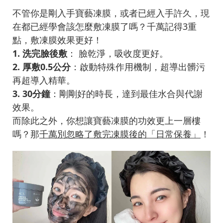
不管你是剛入手寶藝凍膜，或者已經入手許久，現
在都已經學會該怎麼敷凍膜了嗎？千萬記得3重
點，敷凍膜效果更好！
1. 洗完臉後敷
： 臉乾淨，吸收度更好。
2. 厚敷0.5公分
：啟動特殊作用機制，超導出髒污
再超導入精華。
3. 30分鐘
：剛剛好的時長，達到最佳水合與代謝
效果。
而除此之外，你想讓寶藝凍膜的功效更上一層樓
嗎？那
千萬別忽略了敷完凍膜後的「日常保養」
！