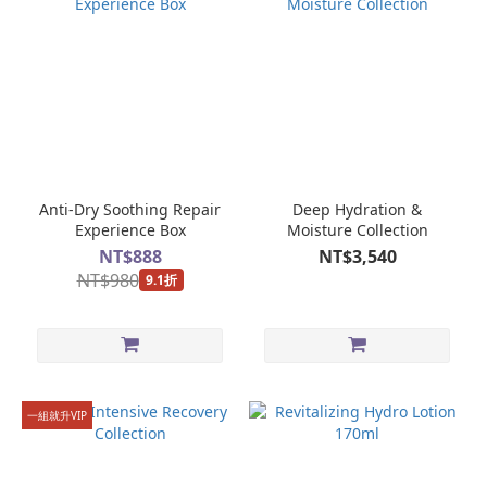
Anti-Dry Soothing Repair
Deep Hydration &
Experience Box
Moisture Collection
NT$888
NT$3,540
NT$980
9.1折
一組就升VIP