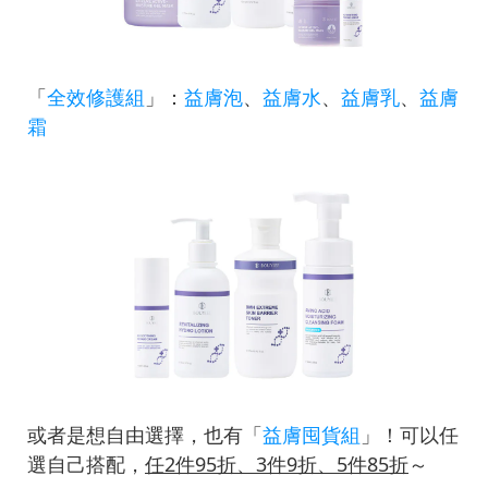
「
全效修護組
」：
益膚泡
、
益膚水
、
益膚乳
、
益膚
霜
或者是想自由選擇，也有「
益膚囤貨組
」！可以任
選自己搭配，
任2件95折、3件9折、5件85折
～