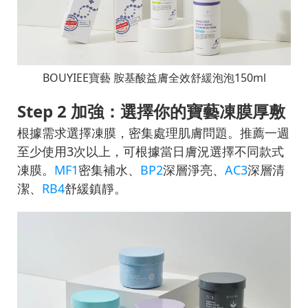
BOUYIEE寶藝 胺基酸益膚全效舒緩泡泡150ml
Step 2 加強：選擇你的寶藝凍膜厚敷
根據需求選擇凍膜，密集處理肌膚問題。推薦一週
至少使用3次以上，可根據當日膚況選擇不同款式
凍膜。
MF1
密集補水、
BP2
深層淨亮、
AC3
深層清
潔、
RB4
舒緩鎮靜。