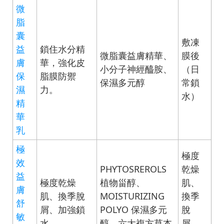
微
脂
囊
敷凍
益
鎖住水分精
微脂囊益膚精華、
膜後
膚
華，強化皮
小分子神經醯胺、
（日
保
脂膜防禦
保濕多元醇
常鎖
濕
力。
水）
精
華
乳
極
極度
效
PHYTOSREROLS
乾燥
益
極度乾燥
植物甾醇、
肌、
膚
肌、換季脫
MOISTURIZING
換季
舒
屑、加強鎖
POLYO 保濕多元
脫
敏
水。
醇、六大複方草本
屑、