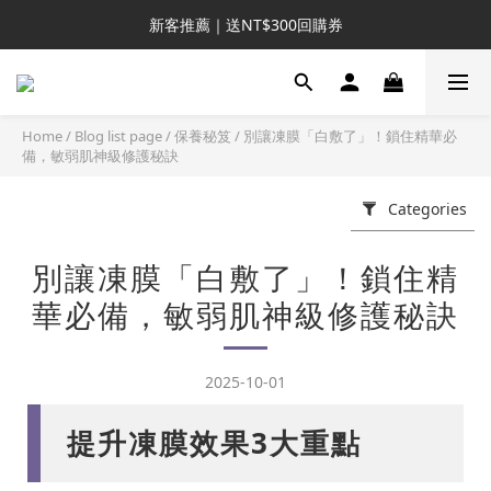
新客推薦｜送NT$300回購券
新客推薦｜送NT$300回購券
升VIP首推｜買4送6起 
滿額再送NT$1300好禮
Home
/
Blog list page
/
保養秘笈
/
別讓凍膜「白敷了」！鎖住精華必
備，敏弱肌神級修護秘訣
新客推薦｜送NT$300回購券
Categories
別讓凍膜「白敷了」！鎖住精
華必備，敏弱肌神級修護秘訣
2025-10-01
提升凍膜效果3大重點