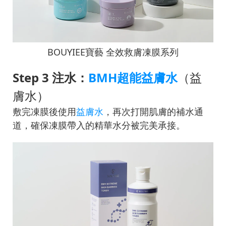
BOUYIEE寶藝 全效救膚凍膜系列
Step 3 注水：
BMH超能益膚水
（益
膚水）
敷完凍膜後使用
益膚水
，再次打開肌膚的補水通
道，確保凍膜帶入的精華水分被完美承接。