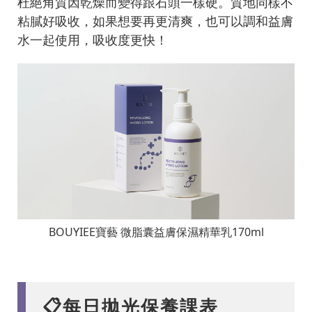
杜絕角質因乾燥而變得跟石頭一樣硬。質地同樣不
粘膩好吸收，如果想要再更清爽，也可以調和益膚
水一起使用，吸收度更快！
BOUYIEE寶藝 微脂囊益膚保濕精華乳170ml
📋每日拋光保養課表