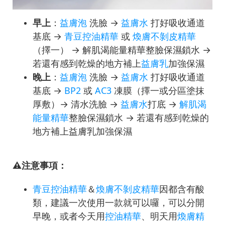
早上
：
益膚泡
洗臉 →
益膚水
打好吸收通道
基底 →
青豆控油精華
或
煥膚不剝皮精華
（擇一） → 解肌渴能量精華整臉保濕鎖水 →
若還有感到乾燥的地方補上
益膚乳
加強保濕
晚上
：
益膚泡
洗臉 →
益膚水
打好吸收通道
基底 →
BP2
或
AC3
凍膜（擇一或分區塗抹
厚敷）→ 清水洗臉 →
益膚水
打底 →
解肌渴
能量精華
整臉保濕鎖水 → 若還有感到乾燥的
地方補上益膚乳加強保濕
⚠️注意事項：
青豆控油精華
＆
煥膚不剝皮精華
因都含有酸
類，建議一次使用一款就可以囉，可以分開
早晚，或者今天用
控油精華
、明天用
煥膚精