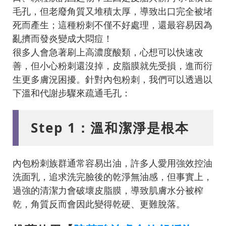
毛孔，但老廢角質又堆積太厚，導致出口完全被堵
死而產生；這種粉刺不僅不好處理，還最容易因為
亂擠而發炎變成大悶痘！
很多人會急著刷上高濃度酸類，心想可以快速改
善，但小心粉刺還沒掉，皮脂膜就先受損，進而衍
生更多膚況困擾。針對內包粉刺，我們可以透過以
下溫和代謝步驟來疏通毛孔：
Step 1：溫和潔淨是根本
內包粉刺族群通常容易出油，許多人愛用強效控油
洗面乳，追求洗完臉後的乾淨無油感，但事實上，
過強的清潔力會破壞皮脂膜，導致肌膚水分被榨
乾，角質反而會因此變得乾硬、更難脫落。