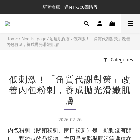
新客推薦｜送NT$300回購券
新客推薦｜送NT$300回購券
升VIP首推｜買4送6起 
滿額再送NT$1300好禮
Home
/
Blog list page
/
油痘肌保養
/
低刺激！「角質代謝對策」改善
內包粉刺，養成拋光滑嫩肌膚
新客推薦｜送NT$300回購券
Categories
低刺激！「角質代謝對策」改
善內包粉刺，養成拋光滑嫩肌
膚
2026-02-26
內包粉刺（閉鎖粉刺、閉口粉刺）是一顆顆沒有開
口、顆粒狀的凸起物，主因是皮脂與髒污等堆積在