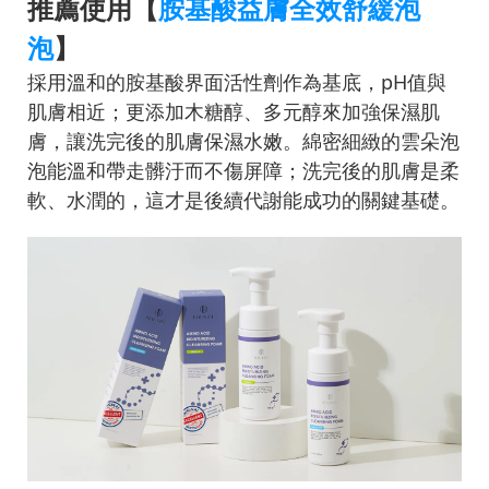
推薦使用【
胺基酸益膚全效舒緩泡
泡
】
採用溫和的胺基酸界面活性劑作為基底，pH值與
肌膚相近；更添加木糖醇、多元醇來加強保濕肌
膚，讓洗完後的肌膚保濕水嫩。綿密細緻的雲朵泡
泡能溫和帶走髒汙而不傷屏障；洗完後的肌膚是柔
軟、水潤的，這才是後續代謝能成功的關鍵基礎。