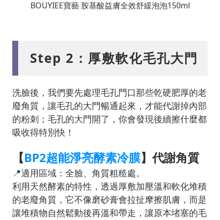
BOUYIEE寶藝 胺基酸益膚全效舒緩泡泡150ml
Step 2：厚敷軟化毛孔大門
洗臉後，我們要先處理毛孔門口那些乾硬肥厚的老
廢角質，讓毛孔的大門暢通起來，才能代謝掉內部
的粉刺；毛孔的大門開了，你會發現後續擦什麼都
吸收得特別快！
【
BP2超能淨亮酵素冷膜
】代謝角質
📍適用區域：全臉、角質粗糙處。
利用天然酵素的特性，透過厚敷加壓溫和軟化堆積
的老廢角質，它不像磨砂膏會拉扯摩擦肌膚，而是
讓堆積物自然鬆動後再溫和帶走，讓原本堵塞的毛