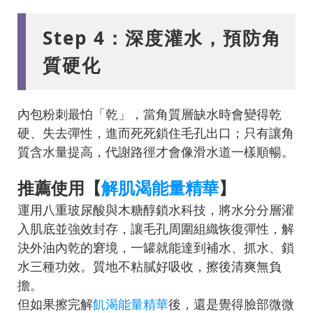
Step 4：深度灌水，預防角
質硬化
內包粉刺最怕「乾」，當角質層缺水時會變得乾
硬、失去彈性，進而死死鎖住毛孔出口；只有讓角
質含水量提高，代謝路徑才會像滑水道一樣順暢。
推薦使用【
解肌渴能量精華
】
運用八重玻尿酸與木糖醇鎖水科技，將水分分層灌
入肌底並強效封存，讓毛孔周圍組織恢復彈性，解
決外油內乾的窘境，一罐就能達到補水、抓水、鎖
水三種功效。質地不粘膩好吸收，擦後清爽無負
擔。
但如果擦完解
飢渴能量精華
後，還是覺得臉部微微