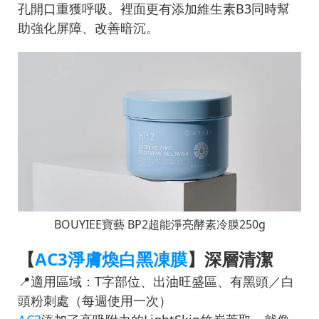
孔開口重獲呼吸。裡面更有添加維生素B3同時幫
助強化屏障、改善暗沉。
BOUYIEE寶藝 BP2超能淨亮酵素冷膜250g
【
AC3淨膚煥白黑凍膜
】深層清潔
📍適用區域：T字部位、出油旺盛區、有黑頭／白
頭粉刺處（每週使用一次）