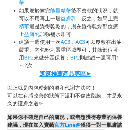
華
如果屬於擦完
能量精華
後不會乾的狀況，就
可以不用再上一層
益膚乳
；反之，如果上完
精華
還是覺得乾乾的，則在覺得乾燥部位擦
上
益膚乳
加強補水即可
建議一週使用一次
AC3
，
AC3
可以厚敷在出油
嚴重、內包粉刺嚴重區域即可，其餘部位可
用
BP2
來做分區保養；
BP2
則建議一週可用1
～2次
逛逛推薦產品專區➤
以上就是內包粉刺的溫和代謝方法啦！
可以在有感改善的狀態下溫和不傷皮脂膜，才是永
久的護膚之道✨
如果你不確定自己的膚況，或者想獲得專業的保養
建議，現在加入寶藝
官方Line@
獲得一對一肌膚諮