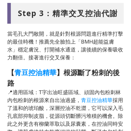
Step 3：精準交叉控油代謝
當毛孔大門敞開，就是針對根源問題進行精準打擊
的最佳時機！推薦先全臉拍上「BMH超能益膚
水」穩定膚況、打開補水通道，讓後續的保養吸收
力翻倍。接著進行交叉保養：
【
青豆控油精華
】根源斷了粉刺的後
路
📍適用區域：T字出油旺盛區域、頑固內包粉刺林
內包粉刺的根源來自出油過盛，
青豆控油精華
採用
了溫和的琥珀酸，深層控油不乾澀，它可以深入毛
孔底部抑制皮脂，從源頭切斷髒污堆積的機會。除
此之外更含有柳蘭萃取以及尿囊素，在控油同時安