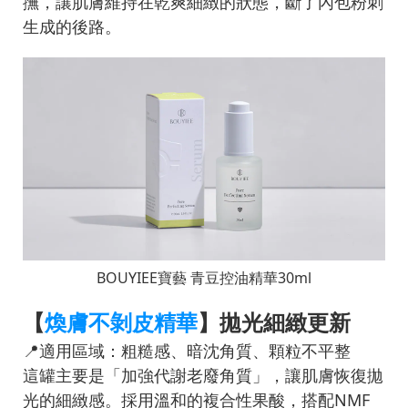
撫，讓肌膚維持在乾爽細緻的狀態，斷了內包粉刺
生成的後路。
BOUYIEE寶藝 青豆控油精華30ml
【
煥膚不剝皮精華
】拋光細緻更新
📍適用區域：粗糙感、暗沈角質、顆粒不平整
這罐主要是「加強代謝老廢角質」，讓肌膚恢復拋
光的細緻感。採用溫和的複合性果酸，搭配NMF