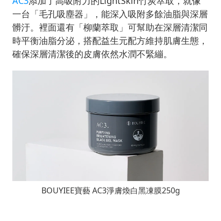
AC3
添加了高吸附力的LightSkin竹炭萃取，就像
一台「毛孔吸塵器」，能深入吸附多餘油脂與深層
髒汙。裡面還有「柳蘭萃取」可幫助在深層清潔同
時平衡油脂分泌，搭配益生元配方維持肌膚生態，
確保深層清潔後的皮膚依然水潤不緊繃。
BOUYIEE寶藝 AC3
淨膚煥白黑凍膜250g