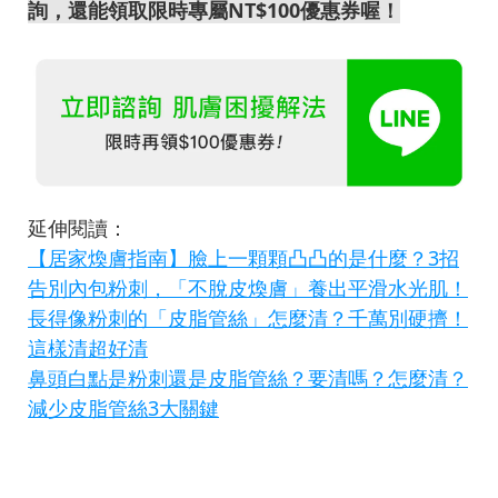
詢，還能領取限時專屬NT$100優惠券喔！
延伸閱讀：
【居家煥膚指南】臉上一顆顆凸凸的是什麼？3招
告別內包粉刺，「不脫皮煥膚」養出平滑水光肌！
長得像粉刺的「皮脂管絲」怎麼清？千萬別硬擠！
這樣清超好清
鼻頭白點是粉刺還是皮脂管絲？要清嗎？怎麼清？
減少皮脂管絲3大關鍵