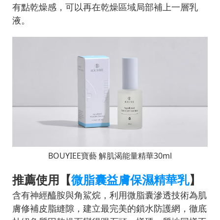
有點乾燥感，可以再在乾燥區域局部補上一層乳
液。
BOUYIEE寶藝 解肌渴能量精華30ml
推薦使用【
微脂囊益膚保濕精華乳
】
含有神經醯胺與角鯊烷，利用微脂囊滲透技術為肌
膚修補皮脂縫隙，建立最完美的鎖水防護網，徹底