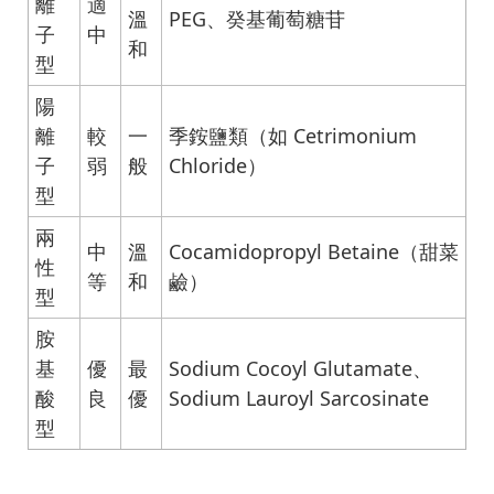
離
適
溫
PEG、癸基葡萄糖苷
子
中
和
型
陽
離
較
一
季銨鹽類（如 Cetrimonium
子
弱
般
Chloride）
型
兩
中
溫
Cocamidopropyl Betaine（甜菜
性
等
和
鹼）
型
胺
基
優
最
Sodium Cocoyl Glutamate、
酸
良
優
Sodium Lauroyl Sarcosinate
型