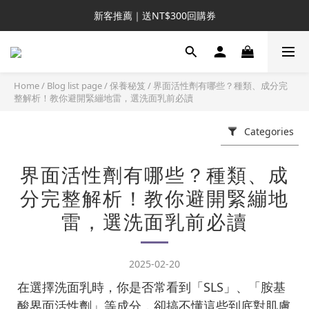
新客推薦｜送NT$300回購券
新客推薦｜送NT$300回購券
升VIP首推｜買4送6起 
滿額再送NT$1300好禮
Home
/
Blog list page
/
保養秘笈
/
界面活性劑有哪些？種類、成分完
整解析！教你避開緊繃地雷，選洗面乳前必讀
新客推薦｜送NT$300回購券
Categories
界面活性劑有哪些？種類、成
分完整解析！教你避開緊繃地
雷，選洗面乳前必讀
2025-02-20
在選擇洗面乳時，你是否常看到「SLS」、「胺基
酸界面活性劑」等成分，卻搞不懂這些到底對肌膚