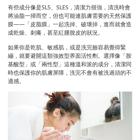
有些成分像是SLS、SLES，清潔力很強，清洗時會
將油脂一掃而空，但也可能連肌膚需要的天然保護
膜——「皮脂膜」一起洗掉、破壞掉，進而就會造
成乾燥、刺癢，甚至紅腫脫皮的狀況。
如果你是乾肌、敏感肌，或是洗完臉容易覺得緊
繃，就要避開這類強效型界面活性劑。選擇像「胺
基酸型」或「兩性型」這種溫和派的成分，清潔同
時也保護你的肌膚屏障，洗完不會有被洗過頭的不
適感。