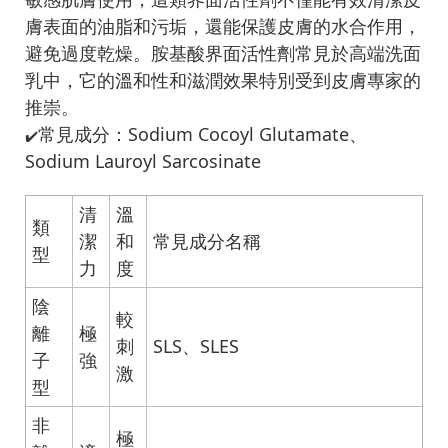
膚表面的油脂和污垢，還能保護皮膚的水合作用，
避免過度乾燥。胺基酸界面活性劑常見於高端洗面
乳中，它的溫和性和滋潤效果特別受到皮膚專家的
推崇。
常見成分：Sodium Cocoyl Glutamate、
✔️
Sodium Lauroyl Sarcosinate
清
溫
類
潔
和
常見成分名稱
型
力
度
陰
較
離
極
刺
SLS、SLES
子
強
激
型
非
極