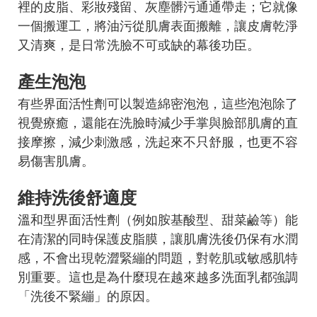
裡的皮脂、彩妝殘留、灰塵髒污通通帶走；它就像
一個搬運工，將油污從肌膚表面搬離，讓皮膚乾淨
又清爽，是日常洗臉不可或缺的幕後功臣。
產生泡泡
有些界面活性劑可以製造綿密泡泡，這些泡泡除了
視覺療癒，還能在洗臉時減少手掌與臉部肌膚的直
接摩擦，減少刺激感，洗起來不只舒服，也更不容
易傷害肌膚。
維持洗後舒適度
溫和型界面活性劑（例如胺基酸型、甜菜鹼等）能
在清潔的同時保護皮脂膜，讓肌膚洗後仍保有水潤
感，不會出現乾澀緊繃的問題，對乾肌或敏感肌特
別重要。這也是為什麼現在越來越多洗面乳都強調
「洗後不緊繃」的原因。