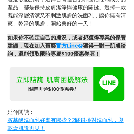
產品，都是保持皮膚潔淨與健康的關鍵。選擇一款
既能深層清潔又不刺激肌膚的洗面乳，讓你擁有清
爽、乾淨的肌膚，開始美好的一天！
如果你不確定自己的膚況，或者想獲得專業的保養
建議，現在加入寶藝
官方Line@
獲得一對一肌膚諮
詢，還能領取限時專屬$100優惠券喔！
延伸閱讀：
胺基酸洗面乳好處有哪些？2關鍵挑對洗面乳，與
乾燥肌說再見！