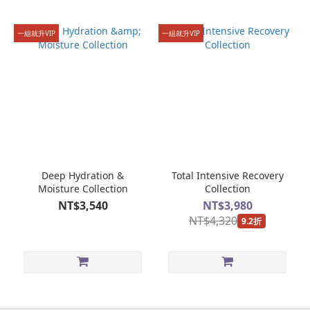
一組就升VIP
一組就升VIP
Deep Hydration &
Total Intensive Recovery
Moisture Collection
Collection
NT$3,540
NT$3,980
NT$4,320
9.2折