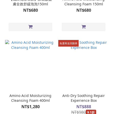
膚全效舒緩泡泡150ml
Cleansing Foam 150ml
NT$680
NT$680
免運再送回購券
Amino Acid Moisturizing
Anti-Dry Soothing Repair
Cleansing Foam 400ml
Experience Box
NT$1,280
NT$888
NT$980
9.1折