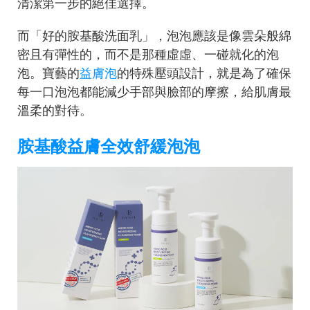
清潔第一步的絕佳選擇。
而「好的胺基酸洗面乳」，泡泡應該是像雲朵般綿
密且有彈性的，而不是那種虛虛、一碰就化的泡
泡。寶藝的
益膚泡
的特殊壓頭設計，就是為了確保
每一口泡泡都能減少手部與臉部的摩擦，給肌膚最
溫柔的對待。
胺基酸益膚全效舒緩泡泡