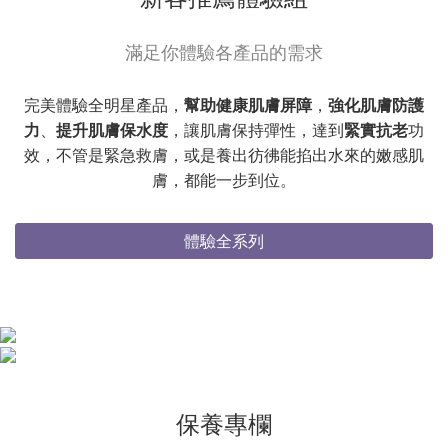
滿足你體驗各產品的需求
完美體驗全明星產品，
幫助健康肌膚屏障
，
強化肌膚防護
力
、
提升肌膚保水度
，讓肌膚保持彈性，達到
緊實抗老
功
效，不管是緊急救膚，或是養出彷彿能掐出水來的嫩感肌
膚，都能一步到位。
體驗全系列
保養專欄