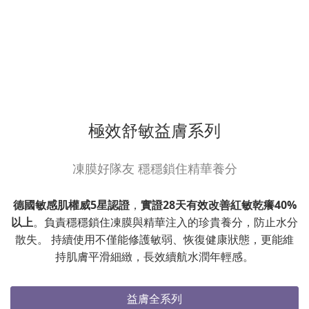
極效舒敏益膚系列
凍膜好隊友 穩穩鎖住精華養分
德國敏感肌權威5星認證
，
實證28天有效改善紅敏乾癢40%
以上
。負責穩穩鎖住凍膜與精華注入的珍貴養分，防止水分
散失。 持續使用不僅能修護敏弱、恢復健康狀態，更能維
持肌膚平滑細緻，長效續航水潤年輕感。
益膚全系列