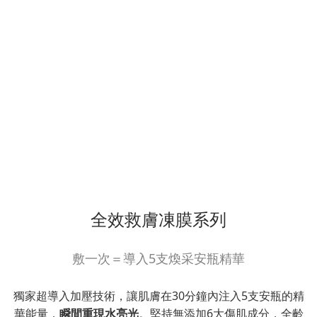
全效救膚凍膜系列
敷一次＝導入5支煥采安瓶精華
獨家超導入加壓技術，讓肌膚在30分鐘內注入5支安瓶的精
華能量，
瞬間重現水亮光
。堅持無添加6大傷肌成分，全齡