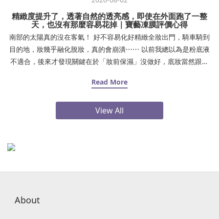
精緻度提升了，透著自然的透亮感，即使在外面跑了一整
天，也沒有那麼容易花掉｜寶藝凍膜評價心得
南部的太陽真的沒在客氣！ 好不容易化好精緻全妝出門，騎車騎到
目的地，妝幾乎融化脫妝，真的會崩潰⋯⋯ 以前我總以為是粉底液
不適合，後來才發現關鍵在於「妝前保濕」沒做好，底妝當然跟皮
膚不服貼！夏天出門熱、待在冷氣房又乾燥，肌膚缺水導致下午鼻
Read More
翼、嘴角開始浮粉卡紋，照鏡子真的好尷尬。後來我調整了妝前步
驟，妝感真的差很大：✨ Step 1：上妝前時間夠的話，厚敷 15～30
View All
分鐘 #寶藝MF1保濕凍膜（加強保濕）或是也可以在前一晚厚敷 30
分鐘！敷完清水洗乾淨✨ Step 2：化妝棉濕敷 #益膚水 3 分鐘（打
底補水）✨ Step 3：擦上 #解飢渴能量保濕精華（鎖住水分）自從
用了這套保養組合，底妝服貼度直接升級！精緻度提升了，透著自
然的透亮感，即使在外面跑了一整天，也沒有那麼容易花掉。 真心
建議大家，底妝不貼的時候，先檢查肌膚是不是喝飽水了！感謝Cici
Yang 西西兒愛吃愛玩介紹點我逛逛寶藝凍膜➤
About