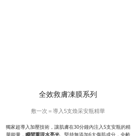
全效救膚凍膜系列
敷一次＝導入5支煥采安瓶精華
獨家超導入加壓技術，讓肌膚在30分鐘內注入5支安瓶的精
華能量，
瞬間重現水亮光
。堅持無添加6大傷肌成分，全齡