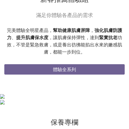
滿足你體驗各產品的需求
完美體驗全明星產品，
幫助健康肌膚屏障
，
強化肌膚防護
力
、
提升肌膚保水度
，讓肌膚保持彈性，達到
緊實抗老
功
效，不管是緊急救膚，或是養出彷彿能掐出水來的嫩感肌
膚，都能一步到位。
體驗全系列
保養專欄