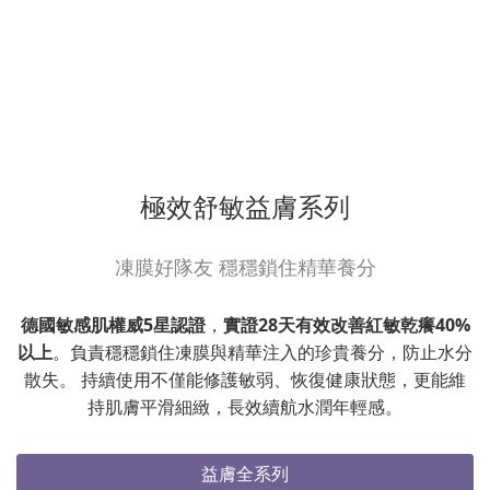
極效舒敏益膚系列
凍膜好隊友 穩穩鎖住精華養分
德國敏感肌權威5星認證
，
實證28天有效改善紅敏乾癢40%
以上
。負責穩穩鎖住凍膜與精華注入的珍貴養分，防止水分
散失。 持續使用不僅能修護敏弱、恢復健康狀態，更能維
持肌膚平滑細緻，長效續航水潤年輕感。
益膚全系列