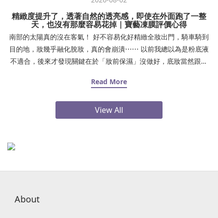
精緻度提升了，透著自然的透亮感，即使在外面跑了一整
天，也沒有那麼容易花掉｜寶藝凍膜評價心得
南部的太陽真的沒在客氣！ 好不容易化好精緻全妝出門，騎車騎到
目的地，妝幾乎融化脫妝，真的會崩潰⋯⋯ 以前我總以為是粉底液
不適合，後來才發現關鍵在於「妝前保濕」沒做好，底妝當然跟皮
膚不服貼！夏天出門熱、待在冷氣房又乾燥，肌膚缺水導致下午鼻
Read More
翼、嘴角開始浮粉卡紋，照鏡子真的好尷尬。後來我調整了妝前步
驟，妝感真的差很大：✨ Step 1：上妝前時間夠的話，厚敷 15～30
View All
分鐘 #寶藝MF1保濕凍膜（加強保濕）或是也可以在前一晚厚敷 30
分鐘！敷完清水洗乾淨✨ Step 2：化妝棉濕敷 #益膚水 3 分鐘（打
底補水）✨ Step 3：擦上 #解飢渴能量保濕精華（鎖住水分）自從
用了這套保養組合，底妝服貼度直接升級！精緻度提升了，透著自
然的透亮感，即使在外面跑了一整天，也沒有那麼容易花掉。 真心
建議大家，底妝不貼的時候，先檢查肌膚是不是喝飽水了！感謝Cici
Yang 西西兒愛吃愛玩介紹點我逛逛寶藝凍膜➤
About