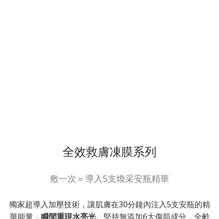
全效救膚凍膜系列
敷一次＝導入5支煥采安瓶精華
獨家超導入加壓技術，讓肌膚在30分鐘內注入5支安瓶的精
華能量，
瞬間重現水亮光
。堅持無添加6大傷肌成分，全齡