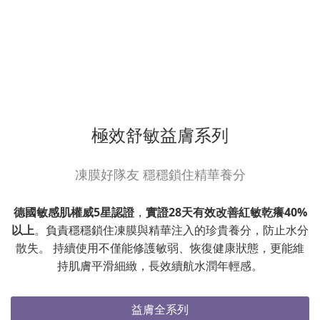
極效舒敏益膚系列
凍膜好隊友 穩穩鎖住精華養分
德國敏感肌權威5星認證
，
實證28天有效改善紅敏乾癢40%
以上
。負責穩穩鎖住凍膜與精華注入的珍貴養分，防止水分
散失。 持續使用不僅能修護敏弱、恢復健康狀態，更能維
持肌膚平滑細緻，長效續航水潤年輕感。
益膚全系列