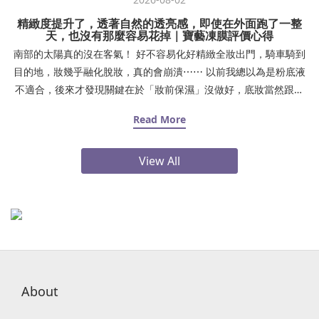
精緻度提升了，透著自然的透亮感，即使在外面跑了一整
天，也沒有那麼容易花掉｜寶藝凍膜評價心得
南部的太陽真的沒在客氣！ 好不容易化好精緻全妝出門，騎車騎到
目的地，妝幾乎融化脫妝，真的會崩潰⋯⋯ 以前我總以為是粉底液
不適合，後來才發現關鍵在於「妝前保濕」沒做好，底妝當然跟皮
膚不服貼！夏天出門熱、待在冷氣房又乾燥，肌膚缺水導致下午鼻
Read More
翼、嘴角開始浮粉卡紋，照鏡子真的好尷尬。後來我調整了妝前步
驟，妝感真的差很大：✨ Step 1：上妝前時間夠的話，厚敷 15～30
View All
分鐘 #寶藝MF1保濕凍膜（加強保濕）或是也可以在前一晚厚敷 30
分鐘！敷完清水洗乾淨✨ Step 2：化妝棉濕敷 #益膚水 3 分鐘（打
底補水）✨ Step 3：擦上 #解飢渴能量保濕精華（鎖住水分）自從
用了這套保養組合，底妝服貼度直接升級！精緻度提升了，透著自
然的透亮感，即使在外面跑了一整天，也沒有那麼容易花掉。 真心
建議大家，底妝不貼的時候，先檢查肌膚是不是喝飽水了！感謝Cici
Yang 西西兒愛吃愛玩介紹點我逛逛寶藝凍膜➤
About