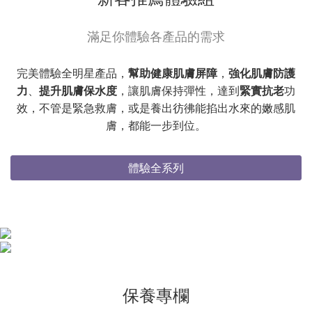
滿足你體驗各產品的需求
完美體驗全明星產品，
幫助健康肌膚屏障
，
強化肌膚防護
力
、
提升肌膚保水度
，讓肌膚保持彈性，達到
緊實抗老
功
效，不管是緊急救膚，或是養出彷彿能掐出水來的嫩感肌
膚，都能一步到位。
體驗全系列
保養專欄