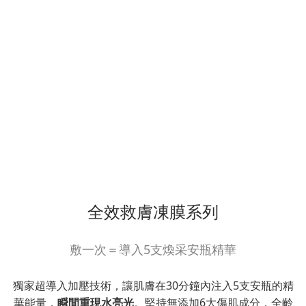
全效救膚凍膜系列
敷一次＝導入5支煥采安瓶精華
獨家超導入加壓技術，讓肌膚在30分鐘內注入5支安瓶的精
華能量，
瞬間重現水亮光
。堅持無添加6大傷肌成分，全齡