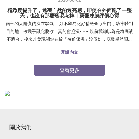
精緻度提升了，透著自然的透亮感，即使在外面跑了一整
天，也沒有那麼容易花掉｜寶藝凍膜評價心得
南部的太陽真的沒在客氣！ 好不容易化好精緻全妝出門，騎車騎到
目的地，妝幾乎融化脫妝，真的會崩潰⋯⋯ 以前我總以為是粉底液
不適合，後來才發現關鍵在於「妝前保濕」沒做好，底妝當然跟皮
膚不服貼！夏天出門熱、待在冷氣房又乾燥，肌膚缺水導致下午鼻
閱讀內文
翼、嘴角開始浮粉卡紋，照鏡子真的好尷尬。後來我調整了妝前步
驟，妝感真的差很大：✨ Step 1：上妝前時間夠的話，厚敷 15～30
查看更多
分鐘 #寶藝MF1保濕凍膜（加強保濕）或是也可以在前一晚厚敷 30
分鐘！敷完清水洗乾淨✨ Step 2：化妝棉濕敷 #益膚水 3 分鐘（打
底補水）✨ Step 3：擦上 #解飢渴能量保濕精華（鎖住水分）自從
用了這套保養組合，底妝服貼度直接升級！精緻度提升了，透著自
然的透亮感，即使在外面跑了一整天，也沒有那麼容易花掉。 真心
建議大家，底妝不貼的時候，先檢查肌膚是不是喝飽水了！感謝Cici
Yang 西西兒愛吃愛玩介紹點我逛逛寶藝凍膜➤
關於我們