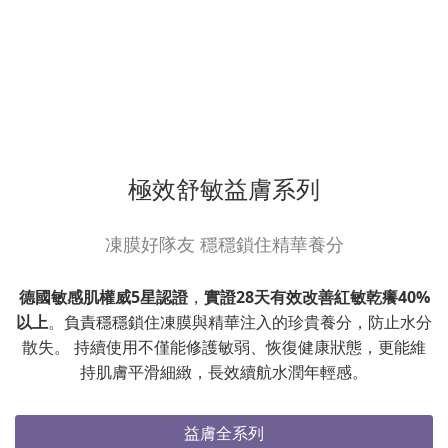
極效舒敏益膚系列
凍膜好隊友 穩穩鎖住精華養分
德國敏感肌權威5星認證
，
實證28天有效改善紅敏乾癢40%
以上
。負責穩穩鎖住凍膜與精華注入的珍貴養分，防止水分
散失。 持續使用不僅能修護敏弱、恢復健康狀態，更能維
持肌膚平滑細緻，長效續航水潤年輕感。
益膚全系列