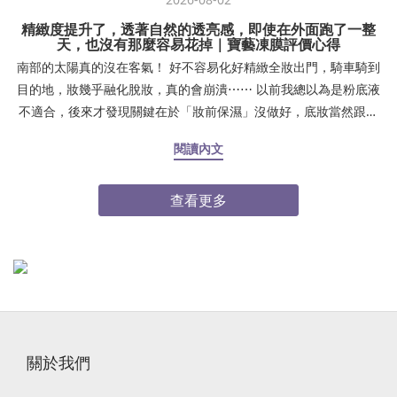
精緻度提升了，透著自然的透亮感，即使在外面跑了一整
天，也沒有那麼容易花掉｜寶藝凍膜評價心得
南部的太陽真的沒在客氣！ 好不容易化好精緻全妝出門，騎車騎到
目的地，妝幾乎融化脫妝，真的會崩潰⋯⋯ 以前我總以為是粉底液
不適合，後來才發現關鍵在於「妝前保濕」沒做好，底妝當然跟皮
膚不服貼！夏天出門熱、待在冷氣房又乾燥，肌膚缺水導致下午鼻
閱讀內文
翼、嘴角開始浮粉卡紋，照鏡子真的好尷尬。後來我調整了妝前步
驟，妝感真的差很大：✨ Step 1：上妝前時間夠的話，厚敷 15～30
查看更多
分鐘 #寶藝MF1保濕凍膜（加強保濕）或是也可以在前一晚厚敷 30
分鐘！敷完清水洗乾淨✨ Step 2：化妝棉濕敷 #益膚水 3 分鐘（打
底補水）✨ Step 3：擦上 #解飢渴能量保濕精華（鎖住水分）自從
用了這套保養組合，底妝服貼度直接升級！精緻度提升了，透著自
然的透亮感，即使在外面跑了一整天，也沒有那麼容易花掉。 真心
建議大家，底妝不貼的時候，先檢查肌膚是不是喝飽水了！感謝Cici
Yang 西西兒愛吃愛玩介紹點我逛逛寶藝凍膜➤
關於我們