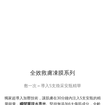
全效救膚凍膜系列
敷一次＝導入5支煥采安瓶精華
獨家超導入加壓技術，讓肌膚在30分鐘內注入5支安瓶的精
華能量，
瞬間重現水亮光
。堅持無添加6大傷肌成分，全齡