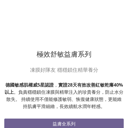
極效舒敏益膚系列
凍膜好隊友 穩穩鎖住精華養分
德國敏感肌權威5星認證
，
實證28天有效改善紅敏乾癢40%
以上
。負責穩穩鎖住凍膜與精華注入的珍貴養分，防止水分
散失。 持續使用不僅能修護敏弱、恢復健康狀態，更能維
持肌膚平滑細緻，長效續航水潤年輕感。
益膚全系列