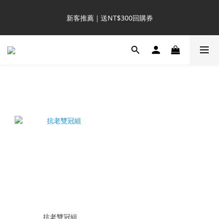
8
8
8
8
3
2
1
3
1
1
1
6
5
1
4
6
會員日購物金 3 倍送
7
7
7
7
2
1
0
2
新客推薦｜送NT$300回購券
:
:
:
0
0
0
5
4
0
3
5
6
6
6
6
9
1
0
1
日
時
分
秒
4
3
2
4
5
5
5
9
5
8
0
0
3
2
1
3
4
4
4
9
8
4
7
9
滿額再送NT$1300好禮
2
1
0
2
3
3
3
8
7
3
6
8
1
0
1
2
2
2
7
6
2
5
7
0
0
1
1
1
6
5
1
4
6
會員日購物金 3 倍送
:
:
:
0
0
0
5
4
0
3
5
日
時
分
秒
4
3
2
4
3
2
1
3
2
1
0
2
1
0
1
0
0
抗老雙冠組