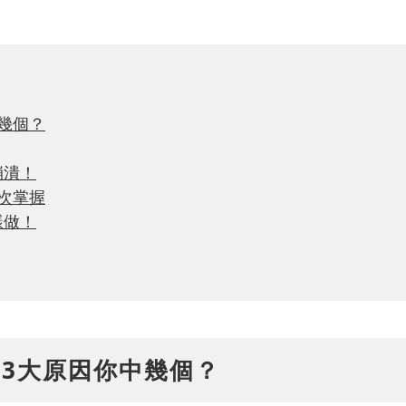
幾個？
崩潰！
次掌握
樣做！
3大原因你中幾個？