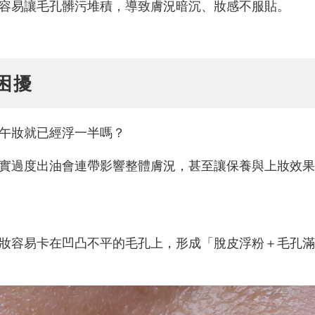
容易讓毛孔髒污堆積，導致膚況暗沉、妝感不服貼。
困擾
午妝就已經浮一半嗎？
實過度出油會連帶影響整體膚況，甚至讓保養與上妝效果
妝容易卡在凹凸不平的毛孔上，形成「脫皮浮粉＋毛孔滿