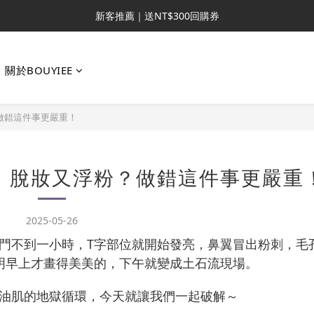
新客推薦｜送NT$300回購券
新客推薦｜送NT$300回購券
升VIP首推｜買4送6起 
關於BOUYIEE
滿額再送NT$1300好禮
新客推薦｜送NT$300回購券
做錯這件事更嚴重！
、脫妝又浮粉？做錯這件事更嚴重
2025-05-26
門不到一小時，T字部位就開始發亮，鼻翼冒出粉刺，毛
明早上才畫得美美的，下午就變成土石流現場。
油肌的地獄循環，今天就讓我們一起破解～