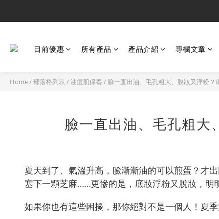
目前優惠
所有產品
產品介紹
專欄文章
Home
/
部落格列表
/
油痘肌保養
/
臉一直出油、毛孔粗大、脫妝又浮粉？
臉一直出油、毛孔粗大
夏天到了、氣溫升高，臉漸漸油的可以煎蛋？才出
塞下一顆芝麻……更慘的是，底妝浮粉又脫妝，明
如果你也有這些困擾，那你絕對不是一個人！夏季