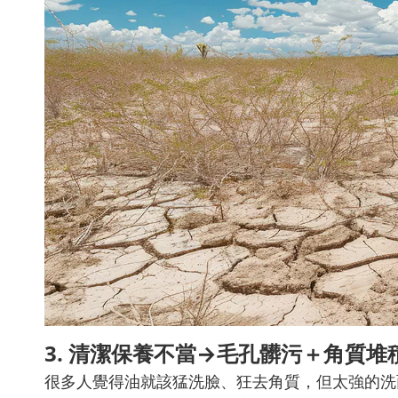
3. 清潔保養不當→毛孔髒污＋角質堆
很多人覺得油就該猛洗臉、狂去角質，但太強的洗