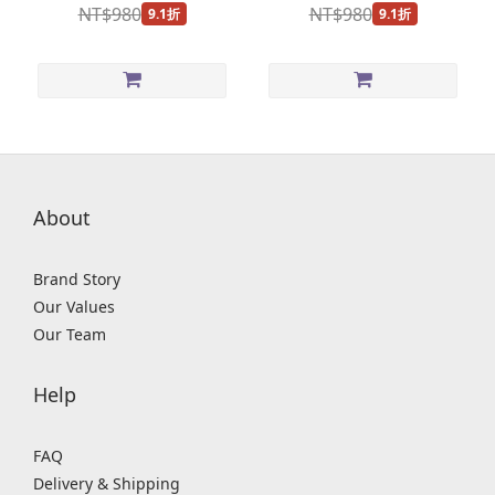
NT$980
NT$980
9.1折
9.1折
About
Brand Story
Our Values
Our Team
Help
FAQ
Delivery & Shipping