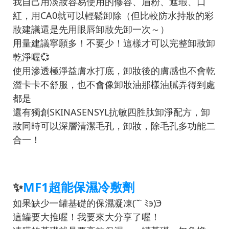
我自己用淡妝容易使用的修容、眉粉、遮瑕、口
紅，用CA0就可以輕鬆卸除（但比較防水持妝的彩
妝建議還是先用眼唇卸妝先卸一次～）
用量建議寧願多！不要少！這樣才可以完整卸妝卸
乾淨喔💞
使用滲透極淨益膚水打底，卸妝後的膚感也不會乾
澀卡卡不舒服，也不會像卸妝油那樣油膩弄得到處
都是
還有獨創SKINASENSYL抗敏四胜肽卸淨配方，卸
妝同時可以深層清潔毛孔，卸妝，除毛孔多功能二
合一！
✨
MF1超能保濕冷敷劑
如果缺少一罐基礎的保濕凝凍(˙˘˙ ﾐэ)Э
這罐要大推喔！我要來大分享了喔！