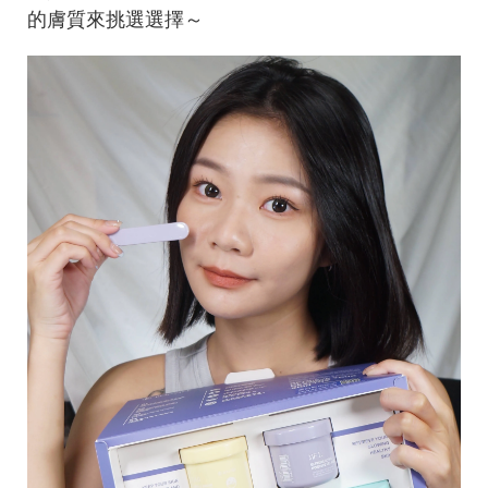
的膚質來挑選選擇～