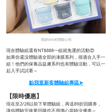
感謝Van的體驗心得
現在體驗組還有NT$888一組就免運的活動😍
如果你還沒體驗過全部的凍膜系列，很適合入手一
組！他們的保養品益膚系列也有體驗活動，可以一
起入手試試看～
點我逛新客體驗組專區➤
【限時優惠】
現在至2/28以前下單體驗組，再送89折回購券，
讓你體驗完後要回購也不用擔心當時沒優惠～