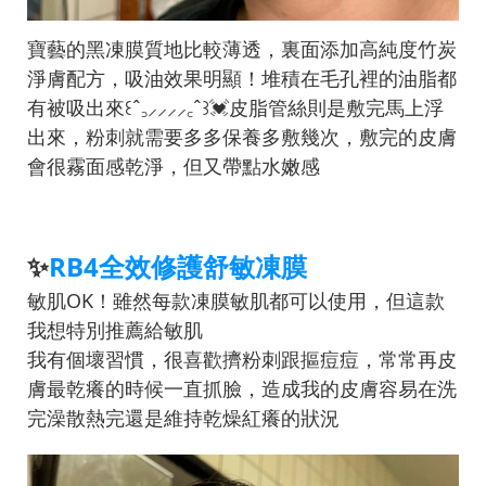
寶藝的黑凍膜質地比較薄透，裏面添加高純度竹炭
淨膚配方，吸油效果明顯！堆積在毛孔裡的油脂都
有被吸出來꒰ˆ‎꜆⸝⸝⸝⸝‎꜀ˆ꒱💓皮脂管絲則是敷完馬上浮
出來，粉刺就需要多多保養多敷幾次，敷完的皮膚
會很霧面感乾淨，但又帶點水嫩感
✨
RB4全效修護舒敏凍膜
敏肌OK！雖然每款凍膜敏肌都可以使用，但這款
我想特別推薦給敏肌
我有個壞習慣，很喜歡擠粉刺跟摳痘痘，常常再皮
膚最乾癢的時候一直抓臉，造成我的皮膚容易在洗
完澡散熱完還是維持乾燥紅癢的狀況