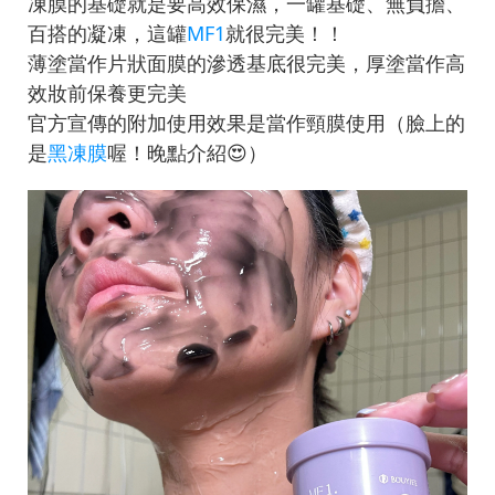
凍膜的基礎就是要高效保濕，一罐基礎、無負擔、
百搭的凝凍，這罐
MF1
就很完美！！
薄塗當作片狀面膜的滲透基底很完美，厚塗當作高
效妝前保養更完美
官方宣傳的附加使用效果是當作頸膜使用（臉上的
是
黑凍膜
喔！晚點介紹😍）