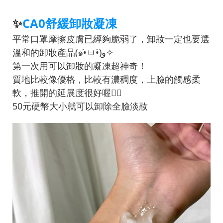
✨
CA0舒緩卸妝凝凍
平常口罩摩擦皮膚已經夠脆弱了，卸妝一定也要選
溫和的卸妝產品(๑•̀ㅂ•́)و✧
第一次用可以卸妝的凝凍超神奇！
質地比較像優格，比較有濃稠度，上臉的觸感柔
軟，推開的延展度很好喔👌🏻
50元硬幣大小就可以卸除全臉淡妝