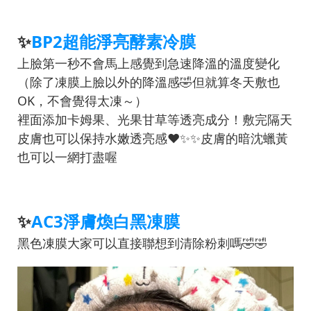
✨
BP2超能淨亮酵素冷膜
上臉第一秒不會馬上感覺到急速降溫的溫度變化
（除了凍膜上臉以外的降溫感🤣但就算冬天敷也
OK，不會覺得太凍～）
裡面添加卡姆果、光果甘草等透亮成分！敷完隔天
皮膚也可以保持水嫩透亮感❤️✨✨皮膚的暗沈蠟黃
也可以一網打盡喔
✨
AC3淨膚煥白黑凍膜
黑色凍膜大家可以直接聯想到清除粉刺嗎🤣🤣