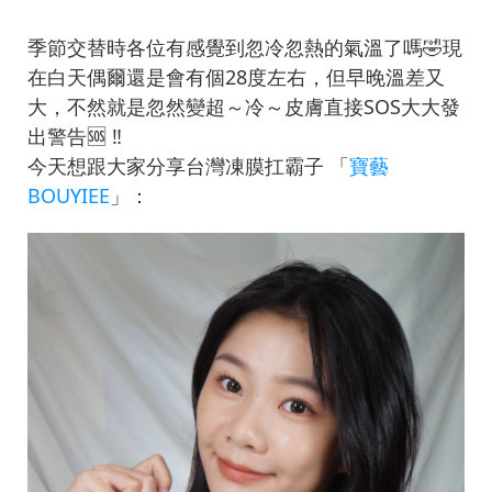
季節交替時各位有感覺到忽冷忽熱的氣溫了嗎🤣現
在白天偶爾還是會有個28度左右，但早晚溫差又
大，不然就是忽然變超～冷～皮膚直接SOS大大發
出警告🆘 ‼️
今天想跟大家分享台灣凍膜扛霸子 「
寶藝
BOUYIEE
」：