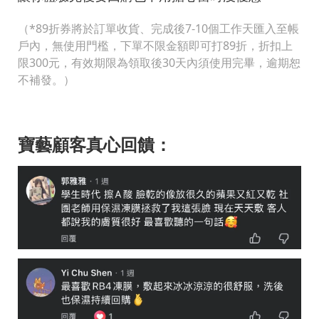
（*89折券將於訂單收貨、完成後7-10個工作天匯入至帳
戶內，無使用門檻，下單不限金額即可打89折，折扣上
限300元，有效期限為領取後30天內須使用完畢，逾期恕
不補發。）
寶藝顧客真心回饋：