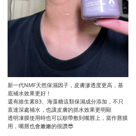
新一代NMF天然保濕因子，皮膚滲透度更高，基
底補水效果更好！
還有維生素B3、海藻糖這類保濕成分添加，不只
直達深處補水，也讓皮膚的抓水效果更明顯
透明凍膜使用時也可以順帶敷到嘴唇上，當作唇膜
用，嘴唇也會嫩嫩的很讚😎