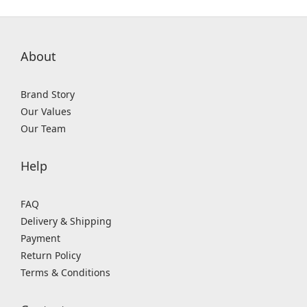
糟
敏
感
(5)
About
曬
後
Brand Story
修
Our Values
護
Our Team
(5)
毛
Help
孔
粗
FAQ
大
Delivery & Shipping
(2)
Payment
Show
Return Policy
more
Terms & Conditions