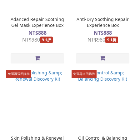
(6)
油
Adanced Repair Soothing
Anti-Dry Soothing Repair
性
Gel Mask Experience Box
Experience Box
肌
NT$888
NT$888
膚
NT$980
NT$980
9.1折
9.1折
(6)
乾
性
肌
免運再送回購券
免運再送回購券
膚
(5)
敏
感
肌
(5)
肌
膚
Skin Polishing & Renewal
Oil Control & Balancing