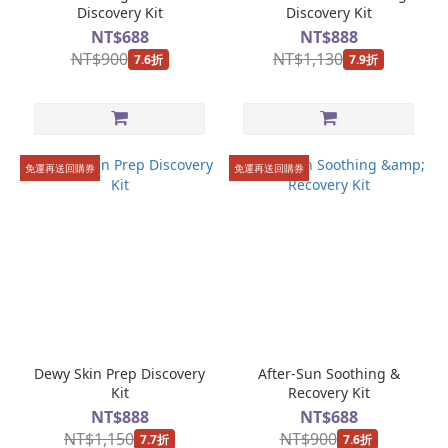
問
Discovery Kit
Discovery Kit
題
NT$688
NT$888
NT$900
NT$1,130
7.6折
7.9折
痘
痘
粉
刺
(3)
免運再送回購券
免運再送回購券
換
季
敏
感
(5)
細
紋
抗
老
Dewy Skin Prep Discovery
After-Sun Soothing &
Kit
Recovery Kit
(5)
NT$888
NT$688
乾
NT$1,150
NT$900
7.7折
7.6折