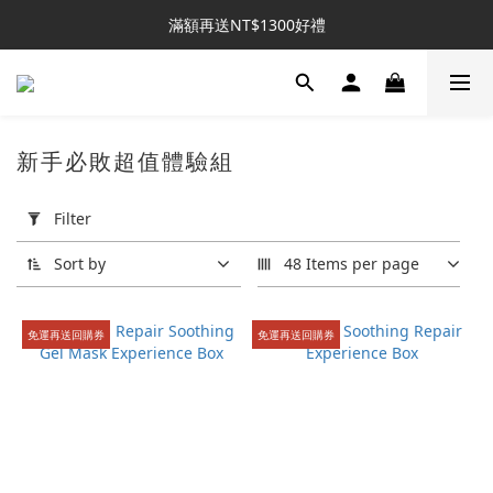
新客推薦｜送NT$300回購券
滿額再送NT$1300好禮
新客推薦｜送NT$300回購券
新手必敗超值體驗組
Apply
Filter
Filter
(0/20)
Sort by
48 Items per page
膚
質
免運再送回購券
免運再送回購券
分
類
混
合
肌
膚