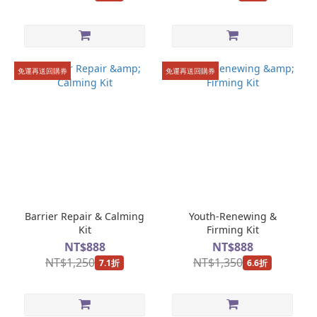
燥
脫
皮
(2)
免運再送回購券
免運再送回購券
脫
妝
浮
粉
(2)
醫
美
術
後
Barrier Repair & Calming
Youth-Renewing &
居
Kit
Firming Kit
家
NT$888
NT$888
保
NT$1,250
NT$1,350
7.1折
6.6折
養
(5)
酒