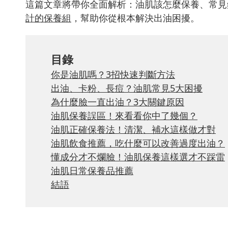
這篇文章將帶你全面解析：油肌該怎麼保養、常見
計的保養組
，幫助你從根本解決出油困擾。
目錄
你是油肌嗎？3招快速判斷方法
出油、卡粉、長痘？油肌常見5大困擾
為什麼臉一直出油？3大關鍵原因
油肌保養誤區！來看看你中了幾個？
油肌正確保養法！清潔、補水這樣做才對
油肌飲食推薦，吃什麼可以改善過度出油？
懂成分才不爛臉！油肌保養這樣選才不踩雷
油肌日常保養品推薦
結語