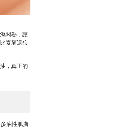
濕悶熱，讓
比素顏還狼
油，真正的
許多油性肌膚