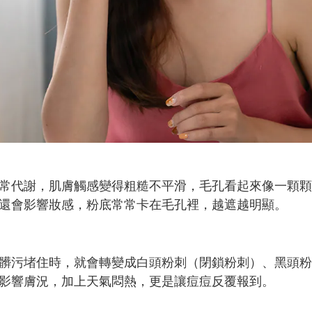
常代謝，肌膚觸感變得粗糙不平滑，毛孔看起來像一顆顆
還會影響妝感，粉底常常卡在毛孔裡，越遮越明顯。
髒污堵住時，就會轉變成白頭粉刺（閉鎖粉刺）、黑頭粉
影響膚況，加上天氣悶熱，更是讓痘痘反覆報到。