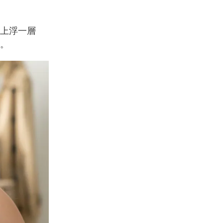
上浮一層
。