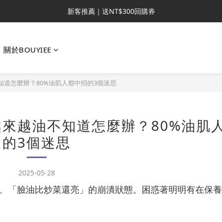
新客推薦｜送NT$300回購券
新客推薦｜送NT$300回購券
升VIP首推｜買4送6起 
關於BOUYIEE
滿額再送NT$1300好禮
新客推薦｜送NT$300回購券
知道怎麼辦？80%油肌人都中招的3個迷思
越來越油不知道怎麼辦？80%油肌
的3個迷思
2025-05-28
、「臉油比炒菜還亮」的崩潰狀態。困惑著明明有在保養