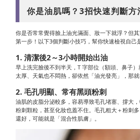
你是油肌嗎？3招快速判斷方
你是否常常覺得臉上油光滿面、妝一下就浮？但其
第一步！以下3個判斷小技巧，幫你快速檢視自己
1. 清潔後2～3小時開始出油
早上洗完臉後不到半天，T 字部位（額頭、鼻子
太厚、天氣也不悶熱，卻依然「油光發亮」，那就
2. 毛孔明顯、常有黑頭粉刺
油肌的皮脂分泌較多，容易導致毛孔堵塞、撐大，
粉刺顆粒，甚至化妝也蓋不住。毛孔粗大＋粉刺多
還好，可能就是「混合性肌膚」。