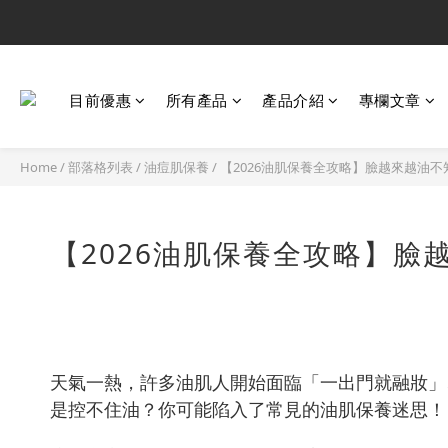
目前優惠
所有產品
產品介紹
專欄文章
Home
/
部落格列表
/
油痘肌保養
/
【2026油肌保養全攻略】臉越來越油不
【2026油肌保養全攻略】臉
天氣一熱，許多油肌人開始面臨「一出門就融妝」
是控不住油？你可能陷入了常見的油肌保養迷思！