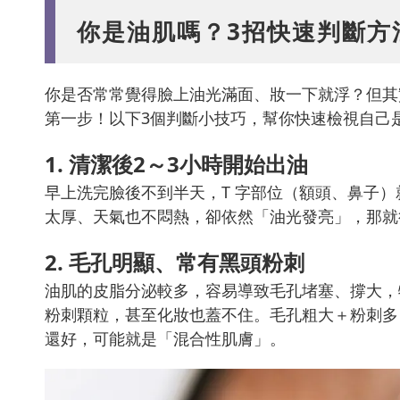
你是油肌嗎？3招快速判斷方
你是否常常覺得臉上油光滿面、妝一下就浮？但其
第一步！以下3個判斷小技巧，幫你快速檢視自己
1. 清潔後2～3小時開始出油
早上洗完臉後不到半天，T 字部位（額頭、鼻子
太厚、天氣也不悶熱，卻依然「油光發亮」，那就
2. 毛孔明顯、常有黑頭粉刺
油肌的皮脂分泌較多，容易導致毛孔堵塞、撐大，
粉刺顆粒，甚至化妝也蓋不住。毛孔粗大＋粉刺多
還好，可能就是「混合性肌膚」。