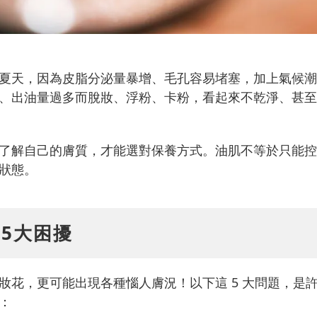
夏天，因為皮脂分泌量暴增、毛孔容易堵塞，加上氣候潮
、出油量過多而脫妝、浮粉、卡粉，看起來不乾淨、甚至
了解自己的膚質，才能選對保養方式。油肌不等於只能控
狀態。
5大困擾
妝花，更可能出現各種惱人膚況！以下這 5 大問題，是
：