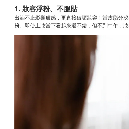
1. 妝容浮粉、不服貼
出油不止影響膚感，更直接破壞妝容！當皮脂分泌
粉。即使上妝當下看起來還不錯，但不到中午，妝