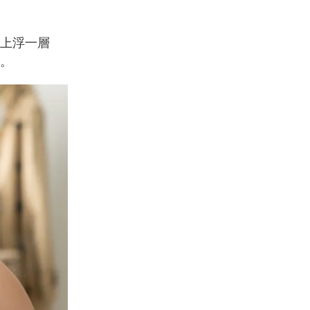
上浮一層
。