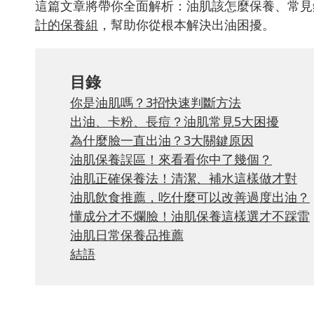
這篇文章將帶你全面解析：油肌該怎麼保養、常見
計的保養組
，幫助你從根本解決出油困擾。
目錄
你是油肌嗎？3招快速判斷方法
出油、卡粉、長痘？油肌常見5大困擾
為什麼臉一直出油？3大關鍵原因
油肌保養誤區！來看看你中了幾個？
油肌正確保養法！清潔、補水這樣做才對
油肌飲食推薦，吃什麼可以改善過度出油？
懂成分才不爛臉！油肌保養這樣選才不踩雷
油肌日常保養品推薦
結語