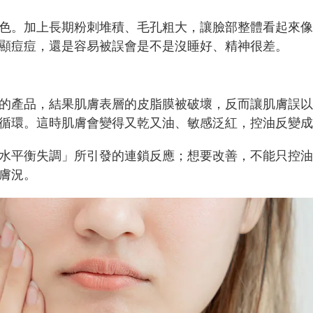
色。加上長期粉刺堆積、毛孔粗大，讓臉部整體看起來像
顯痘痘，還是容易被誤會是不是沒睡好、精神很差。
的產品，結果肌膚表層的皮脂膜被破壞，反而讓肌膚誤以
循環。這時肌膚會變得又乾又油、敏感泛紅，控油反變成
水平衡失調」所引發的連鎖反應；想要改善，不能只控油
膚況。