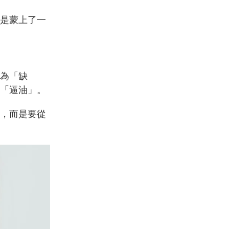
是蒙上了一
為「缺
「逼油」。
，而是要從