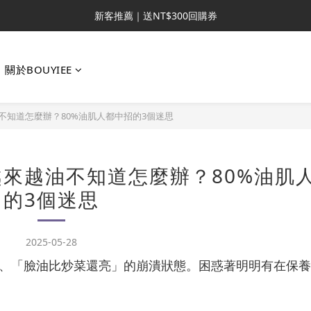
新客推薦｜送NT$300回購券
新客推薦｜送NT$300回購券
升VIP首推｜買4送6起 
關於BOUYIEE
滿額再送NT$1300好禮
新客推薦｜送NT$300回購券
油不知道怎麼辦？80%油肌人都中招的3個迷思
越來越油不知道怎麼辦？80%油肌
的3個迷思
2025-05-28
、「臉油比炒菜還亮」的崩潰狀態。困惑著明明有在保養