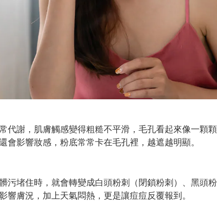
常代謝，肌膚觸感變得粗糙不平滑，毛孔看起來像一顆顆
還會影響妝感，粉底常常卡在毛孔裡，越遮越明顯。
髒污堵住時，就會轉變成白頭粉刺（閉鎖粉刺）、黑頭粉
影響膚況，加上天氣悶熱，更是讓痘痘反覆報到。