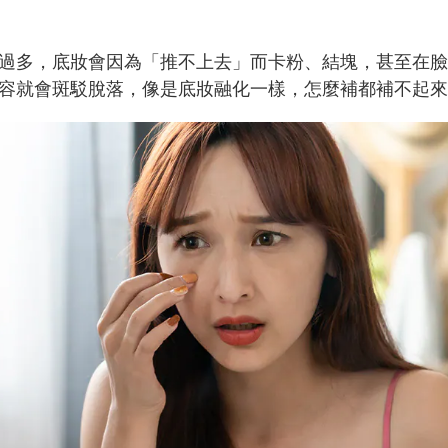
過多，底妝會因為「推不上去」而卡粉、結塊，甚至在臉
容就會斑駁脫落，像是底妝融化一樣，怎麼補都補不起來