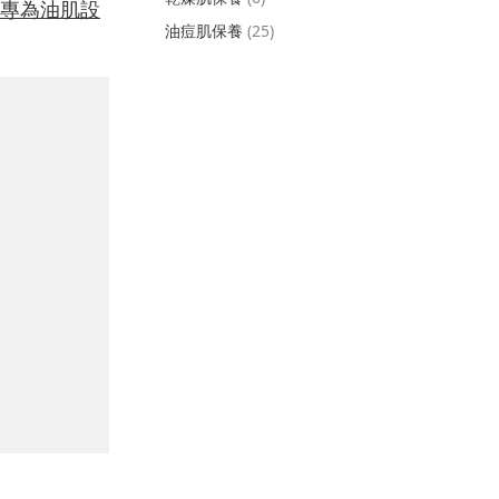
專為油肌設
油痘肌保養
(25)