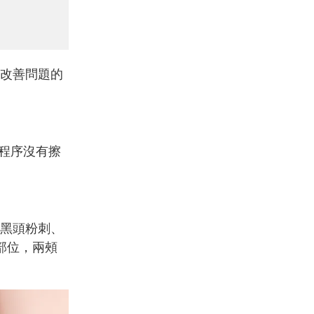
改善問題的
程序沒有擦
黑頭粉刺、
部位，兩頰