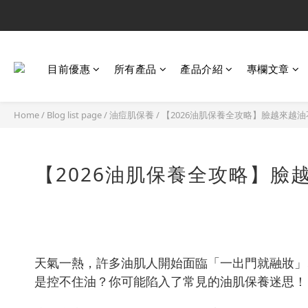
目前優惠
所有產品
產品介紹
專欄文章
Home
/
Blog list page
/
油痘肌保養
/
【2026油肌保養全攻略】臉越來越
【2026油肌保養全攻略】臉
天氣一熱，許多油肌人開始面臨「一出門就融妝」
是控不住油？你可能陷入了常見的油肌保養迷思！