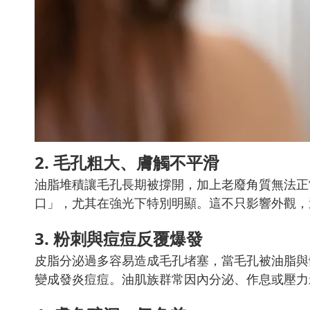
2. 毛孔粗大、膚觸不平滑
油脂堆積讓毛孔長期被撐開，加上老廢角質無法正
口」，尤其在強光下特別明顯。這不只影響外觀，
3. 粉刺與痘痘反覆爆發
皮脂分泌過多容易造成毛孔堵塞，當毛孔被油脂與
變成發炎痘痘。油肌族群常因內分泌、作息或壓力