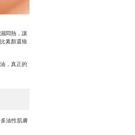
濕悶熱，讓
比素顏還狼
油，真正的
許多油性肌膚