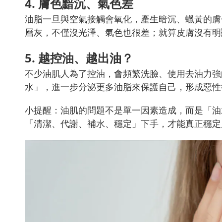
4. 膚色黯沉、氣色差
油脂一旦與空氣接觸會氧化，產生暗沉、蠟黃的膚
層灰，不僅沒光澤、氣色也很差；就算皮膚沒有明
5. 越控油、越出油？
不少油肌人為了控油，會頻繁洗臉、使用去油力強
水」，進一步分泌更多油脂來保護自己，形成惡性
小提醒：油肌的問題不是單一因素造成，而是「油
「清潔、代謝、補水、穩定」下手，才能真正穩定