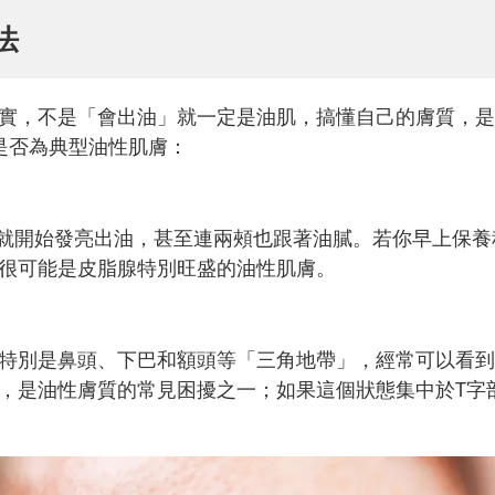
法
實，不是「會出油」就一定是油肌，搞懂自己的膚質，是
是否為典型油性肌膚：
）就開始發亮出油，甚至連兩頰也跟著油膩。若你早上保養
很可能是皮脂腺特別旺盛的油性肌膚。
特別是鼻頭、下巴和額頭等「三角地帶」，經常可以看到
，是油性膚質的常見困擾之一；如果這個狀態集中於T字