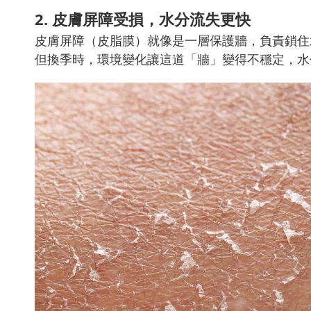
2. 皮膚屏障受損，水分流失更快
皮膚屏障（皮脂膜）就像是一層保護牆，負責鎖住
但換季時，環境變化讓這道「牆」變得不穩定，水