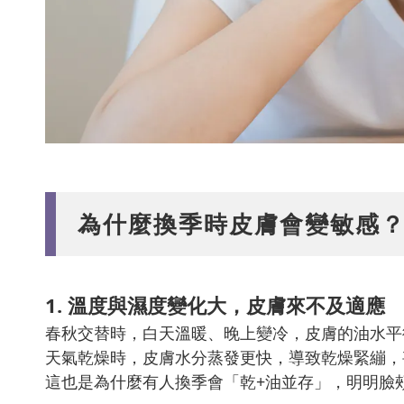
為什麼換季時皮膚會變敏感？
1. 溫度與濕度變化大，皮膚來不及適應
春秋交替時，白天溫暖、晚上變冷，皮膚的油水平
天氣乾燥時，皮膚水分蒸發更快，導致乾燥緊繃，
這也是為什麼有人換季會「乾+油並存」，明明臉