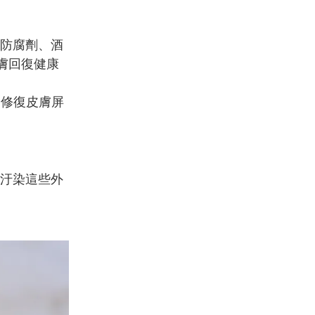
防腐劑、酒
膚回復健康
助修復皮膚屏
汙染這些外