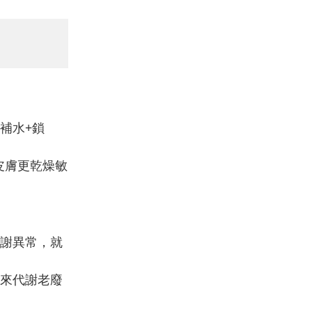
補水+鎖
皮膚更乾燥敏
謝異常，就
來代謝老廢