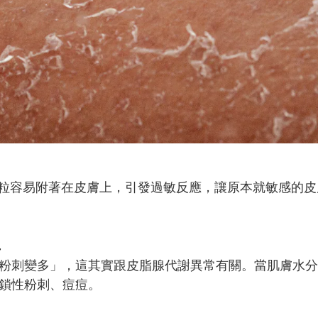
微粒容易附著在皮膚上，引發過敏反應，讓原本就敏感的
生
粉刺變多」，這其實跟皮脂腺代謝異常有關。當肌膚水分
鎖性粉刺、痘痘。