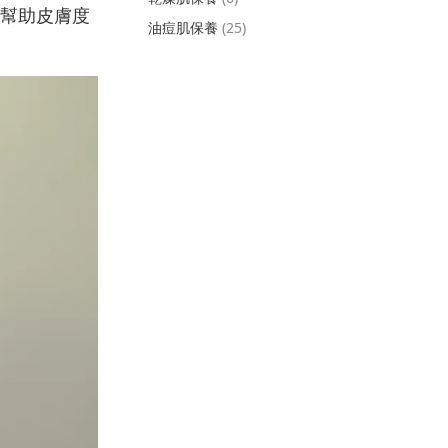
幫助皮膚度
油痘肌保養
(25)