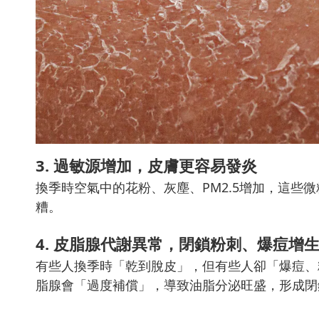
3. 過敏源增加，皮膚更容易發炎
換季時空氣中的花粉、灰塵、PM2.5增加，這些
糟。
4. 皮脂腺代謝異常，閉鎖粉刺、爆痘增
有些人換季時「乾到脫皮」，但有些人卻「爆痘、
脂腺會「過度補償」，導致油脂分泌旺盛，形成閉