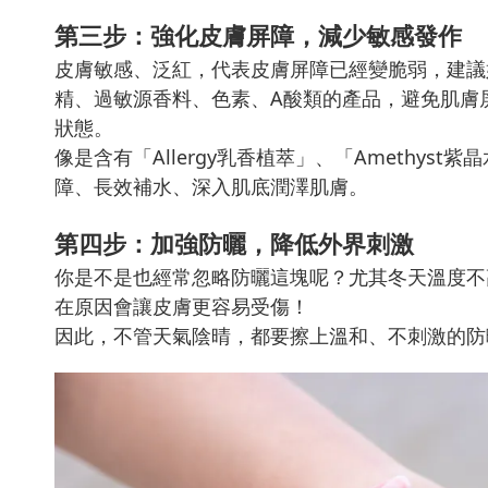
第三步：強化皮膚屏障，減少敏感發作
皮膚敏感、泛紅，代表皮膚屏障已經變脆弱，建議
精、過敏源香料、色素、A酸類的產品，避免肌膚
狀態。
像是含有「Allergy乳香植萃」、「Amethy
障、長效補水、深入肌底潤澤肌膚。
第四步：加強防曬，降低外界刺激
你是不是也經常忽略防曬這塊呢？尤其冬天溫度不
在原因會讓皮膚更容易受傷！
因此，不管天氣陰晴，都要擦上溫和、不刺激的防