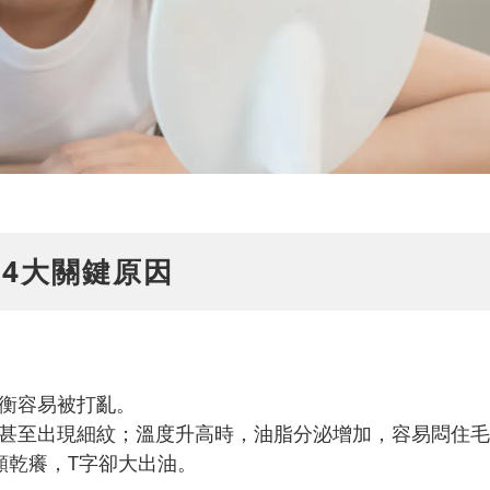
4大關鍵原因
衡容易被打亂。
甚至出現細紋；溫度升高時，油脂分泌增加，容易悶住毛
頰乾癢，T字卻大出油。